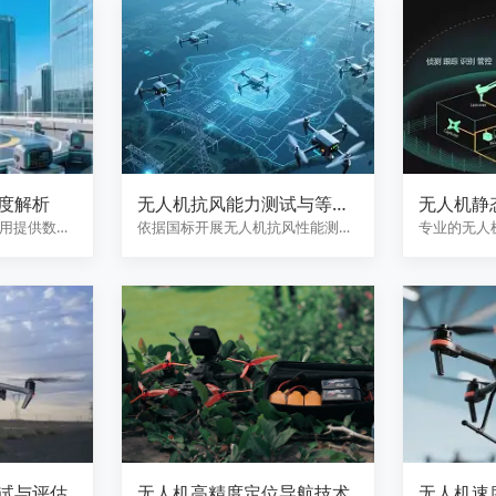
度解析
无人机抗风能力测试与等级
无人机静
评定
用提供数据
依据国标开展无人机抗风性能测
专业的无人
试，评定抗风等级，检测不同风速
务，采用高
下…
行…
试与评估
无人机高精度定位导航技术
无人机速