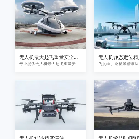
无人机最大起飞重量安全裕
无人机静态定位精
度验证
专业提供无人机最大起飞重量安全
为测绘、巡检等精准应
裕度验证服务，涵盖结构强度校
支撑
核…
无人机轨迹精度评估
无人机续航时间测