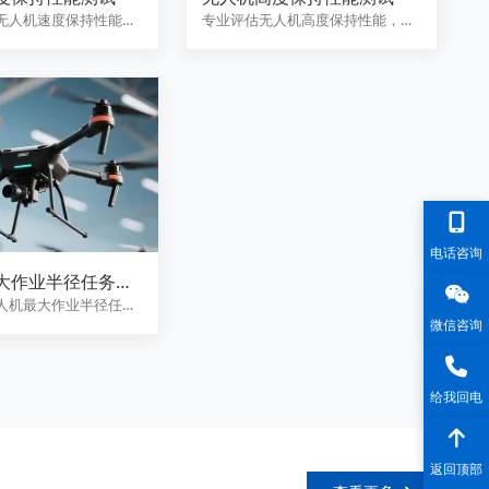
无人机速度保持性能测
专业评估无人机高度保持性能，涵
化评估空速/地速控制…
盖平飞高度波动范围、高度控制
静…
电话咨询
大作业半径任务覆
估
人机最大作业半径任务
微信咨询
估服务，涵盖数据链
给我回电
返回顶部