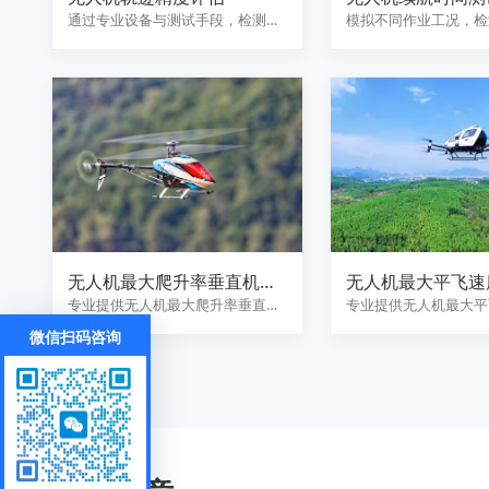
通过专业设备与测试手段，检测无
模拟不同作业工况，检
人机飞行轨迹的精准度，分析轨
大续航、任务续航时间
迹…
耗…
无人机最大爬升率垂直机动
无人机最大平飞速
能力验证
能标定
专业提供无人机最大爬升率垂直机
专业提供无人机最大平
动能力验证服务，涵盖最佳爬升
性能标定服务，涵盖全
微信扫码咨询
速…
速…