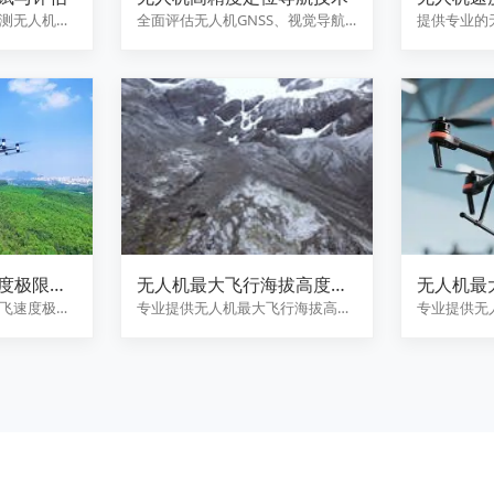
测无人机最
全面评估无人机GNSS、视觉导航
提供专业的
，分析能
与多源融合定位系统的核心性能
试服务，量
度极限性
无人机最大飞行海拔高度高
无人机最
原性能验证
盖能力评
飞速度极限
专业提供无人机最大飞行海拔高度
专业提供无
功率状态
高原性能验证服务，涵盖动力系
覆盖能力评
统…
通…