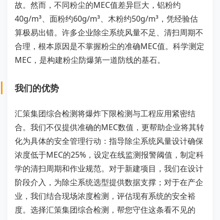
故。然而，不同粉尘的MEC值差异巨大，铝粉约
40g/m³、面粉约60g/m³、木粉约50g/m³，凭经验估
算极易出错。许多企业除尘系统风量不足、清扫周期不
合理，根本原因是不掌握粉尘的准确MEC值。科学测定
MEC，是构建粉尘防爆第一道防线的基石。
我们的优势
汇策集团综合检测将爆炸下限检测与工程应用紧密结
合。我们不仅提供准确的MEC数值，更帮助企业将其转
化为具体的安全管理行动：指导除尘系统风量设计确保
浓度低于MEC的25%，设定在线监测报警阈值，制定科
学的清扫周期和作业规范。对于新建项目，我们在设计
阶段介入，为除尘系统选型提供数据支撑；对于在产企
业，我们结合现场浓度检测，评估现有系统的安全裕
度。选择汇策集团综合检测，帮您守住这条看不见的