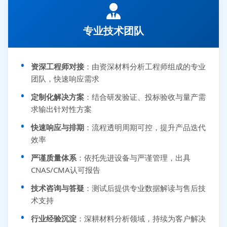
专业技术团队
资深工程师对接
：由资深材料分析工程师组成的专业
团队，快速响应需求
定制化解决方案
：结合研发验证、投标验收与量产需
求输出针对性方案
快速响应与排期
：流程透明周期可控，提升产品迭代
效率
严谨质量体系
：依托先进设备与严谨管理，出具
CNAS/CMA认可报告
技术咨询与答疑
：测试后提供专业数据解读与售后技
术支持
行业经验沉淀
：深耕材料分析领域，持续为客户解决