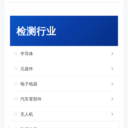
检测行业
半导体
元器件
电子电器
汽车零部件
无人机