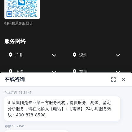
扫码联系客服报价
服务网络
广州
深圳
上海
芜湖
在线咨询
四川
宁波
在线咨询 18:21:41
汇策集团是专业第三方服务机构，提供服务、测试、鉴定、
北京
武汉
分析服务，请在此输入【电话】+【需求】,24小时服务热
线：400-878-8598
友情链接
客服 18:21:41