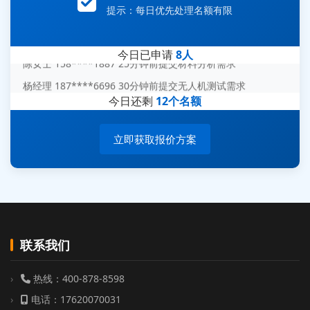
赵总 135****7688 12分钟前提交芯片失效分析需求
提示：每日优先处理名额有限
刘先生 139****7889 18分钟前提交防爆测试需求
陈女士 158****1887 25分钟前提交材料分析需求
今日已申请
8人
杨经理 187****6696 30分钟前提交无人机测试需求
周总 136****0539 35分钟前提交机器人测试需求
今日还剩
12个名额
立即获取报价方案
联系我们
热线：400-878-8598
电话：17620070031