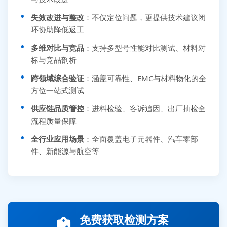
失效改进与整改
：不仅定位问题，更提供技术建议闭
环协助降低返工
多维对比与竞品
：支持多型号性能对比测试、材料对
标与竞品剖析
跨领域综合验证
：涵盖可靠性、EMC与材料物化的全
方位一站式测试
供应链品质管控
：进料检验、客诉追因、出厂抽检全
流程质量保障
全行业应用场景
：全面覆盖电子元器件、汽车零部
件、新能源与航空等
张先生 138****5889 刚刚提交EMC报价需求
李女士 159****5393 3分钟前提交可靠性测试需求
免费获取检测方案
王经理 186****9012 7分钟前提交并网/涉网试验需求