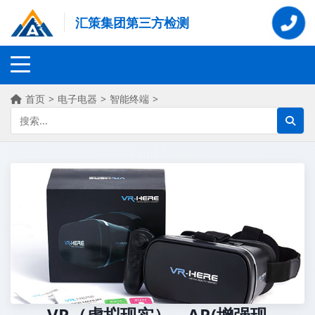
汇策集团第三方检测
首页
>
电子电器
>
智能终端
>
VR（虚拟现实）、AR(增强现