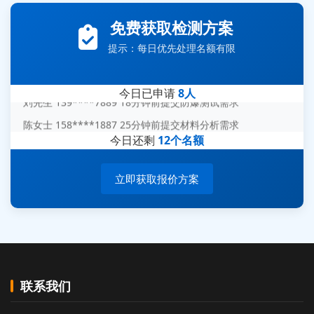
张先生 138****5889 刚刚提交EMC报价需求
免费获取检测方案
李女士 159****5393 3分钟前提交可靠性测试需求
王经理 186****9012 7分钟前提交并网/涉网试验需求
提示：每日优先处理名额有限
赵总 135****7688 12分钟前提交芯片失效分析需求
今日已申请
8人
刘先生 139****7889 18分钟前提交防爆测试需求
陈女士 158****1887 25分钟前提交材料分析需求
杨经理 187****6696 30分钟前提交无人机测试需求
今日还剩
12个名额
周总 136****0539 35分钟前提交机器人测试需求
立即获取报价方案
联系我们