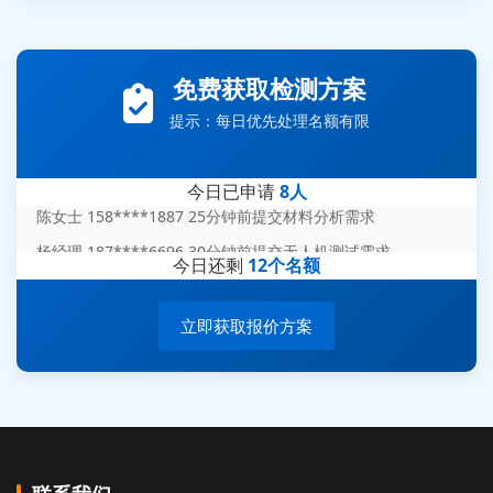
张先生 138****5889 刚刚提交EMC报价需求
李女士 159****5393 3分钟前提交可靠性测试需求
免费获取检测方案
王经理 186****9012 7分钟前提交并网/涉网试验需求
提示：每日优先处理名额有限
赵总 135****7688 12分钟前提交芯片失效分析需求
刘先生 139****7889 18分钟前提交防爆测试需求
今日已申请
8人
陈女士 158****1887 25分钟前提交材料分析需求
杨经理 187****6696 30分钟前提交无人机测试需求
周总 136****0539 35分钟前提交机器人测试需求
今日还剩
12个名额
立即获取报价方案