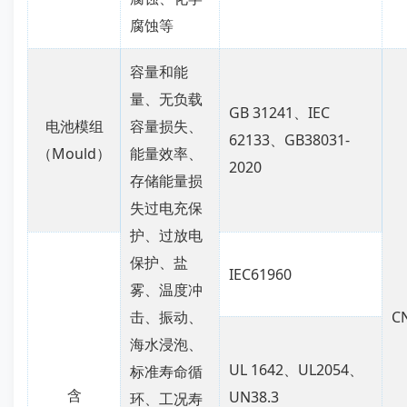
腐蚀等
容量和能
量、无负载
GB 31241、IEC
电池模组
容量损失、
62133、GB38031-
（Mould）
能量效率、
2020
存储能量损
失过电充保
护、过放电
保护、盐
IEC61960
雾、温度冲
击、振动、
C
海水浸泡、
UL 1642、UL2054、
标准寿命循
含
UN38.3
环、工况寿