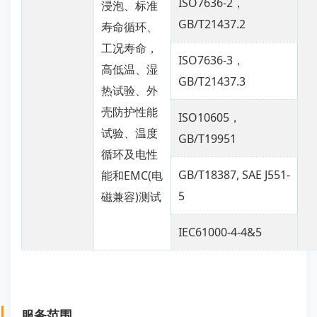
ISO7636-2，
浸泡、标准
GB/T21437.2
寿命循环、
工况寿命，
ISO7636-3，
高低温、湿
GB/T21437.3
热试验、外
壳防护性能
ISO10605，
试验、温度
GB/T19951
循环及电性
GB/T18387, SAE J551-
能和EMC(电
5
磁兼容)测试
IEC61000-4-4&5
服务范围