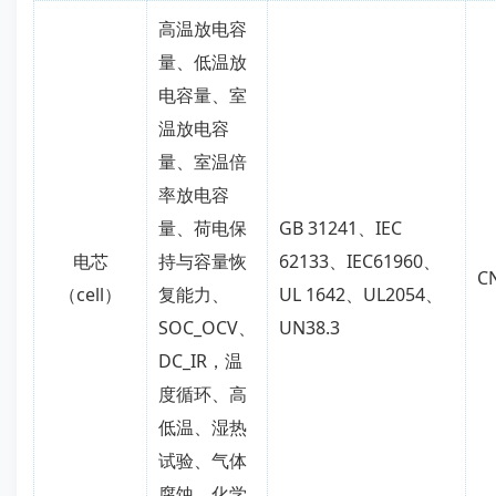
高温放电容
量、低温放
电容量、室
温放电容
量、室温倍
率放电容
量、荷电保
GB 31241、IEC
电芯
持与容量恢
62133、IEC61960、
C
（cell）
复能力、
UL 1642、UL2054、
SOC_OCV、
UN38.3
DC_IR，温
度循环、高
低温、湿热
试验、气体
腐蚀、化学