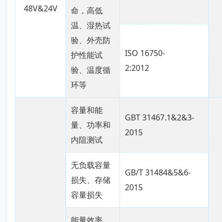
48V&24V
命，高低
温、湿热试
验、外壳防
ISO 16750-
护性能试
2:2012
验、温度循
环等
容量和能
GBT 31467.1&2&3-
量、功率和
2015
内阻测试
无负载容量
GB/T 31484&5&6-
损失、存储
2015
容量损失
能量效率、