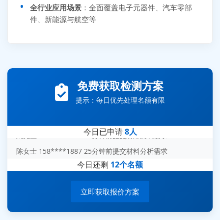
全行业应用场景
：全面覆盖电子元器件、汽车零部
件、新能源与航空等
张先生 138****5889 刚刚提交EMC报价需求
李女士 159****5393 3分钟前提交可靠性测试需求
免费获取检测方案
王经理 186****9012 7分钟前提交并网/涉网试验需求
提示：每日优先处理名额有限
赵总 135****7688 12分钟前提交芯片失效分析需求
刘先生 139****7889 18分钟前提交防爆测试需求
今日已申请
8人
陈女士 158****1887 25分钟前提交材料分析需求
杨经理 187****6696 30分钟前提交无人机测试需求
今日还剩
12个名额
周总 136****0539 35分钟前提交机器人测试需求
立即获取报价方案