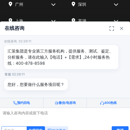
广州
深圳
上海
芜湖
在线咨询
四川
宁波
在线咨询 02:29:11
汇策集团是专业第三方服务机构，提供服务、测试、鉴定、
北京
武汉
分析服务，请在此输入【电话】+【需求】,24小时服务热
线：400-878-8598
友情链接
客服 02:29:11
您好，您要做什么服务项目呢？
汇策可靠性检测
深圳晟安检测
预约回电
微信/电咨询
400热线
© 2026
深圳汇策众创空间管理有限公司
版权所有 |
粤ICP备
2025515340号
电话咨询
给我回电