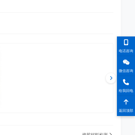
电话咨询
微信咨询
给我回电
返回顶部
橡胶材料检测