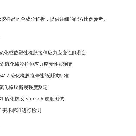
橡胶样品的全成分解析，提供详细的配方比例参考。
37 硫化或热塑性橡胶拉伸应力应变性能测定
 528 硫化橡胶拉伸应力应变性能测定
 D412 硫化橡胶拉伸性能测试标准
34 硫化橡胶撕裂强度测定
531 硫化橡胶 Shore A 硬度测试
户要求标准进行检测