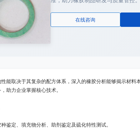
准，助力橡胶制品研发与质量管控
在线咨询
的性能取决于其复杂的配方体系，深入的橡胶分析能够揭示材料
务，助力企业掌握核心技术。
胶种鉴定、填充物分析、助剂鉴定及硫化特性测试。