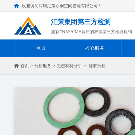
欢迎访问深圳汇策众创空间管理有限公司！
汇策集团第三方检测
拥有CNAS/CMA资质的权威第三方检测机构
首页
核心服务
首页
>
分析服务
>
先进材料分析
>
橡胶分析