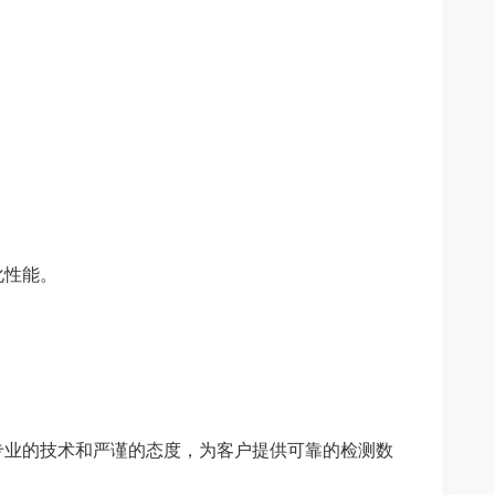
化性能。
专业的技术和严谨的态度，为客户提供可靠的检测数