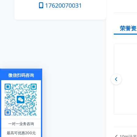
17620070031
荣誉资
微信扫码咨询
一对一业务咨询
最高可优惠200元
10m法