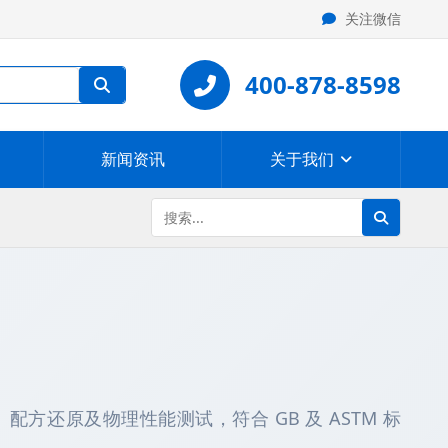
关注微信
400-878-8598
新闻资讯
关于我们
方还原及物理性能测试，符合 GB 及 ASTM 标