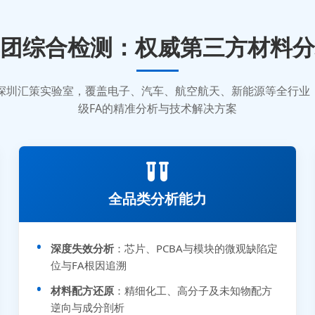
团综合检测：权威第三方材料分
质的深圳汇策实验室，覆盖电子、汽车、航空航天、新能源等全行
级FA的精准分析与技术解决方案
全品类分析能力
深度失效分析
：芯片、PCBA与模块的微观缺陷定
位与FA根因追溯
材料配方还原
：精细化工、高分子及未知物配方
逆向与成分剖析