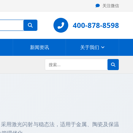
关注微信
400-878-8598
新闻资讯
关于我们
，采用激光闪射与稳态法，适用于金属、陶瓷及保温