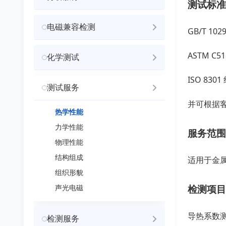
测试标准
电磁兼容检测
GB/T 
ASTM 
化学测试
ISO 8
测试服务
并可根据
热学性能
力学性能
服务范围
物理性能
结构组成
适用于金
组织形貌
检测项目
声光电磁
导热系数
检测服务