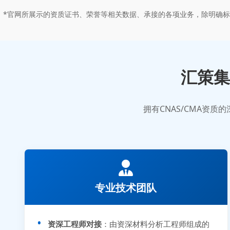
*官网所展示的资质证书、荣誉等相关数据、承接的各项业务，除明确
汇策集
拥有CNAS/CMA资
专业技术团队
资深工程师对接
：由资深材料分析工程师组成的