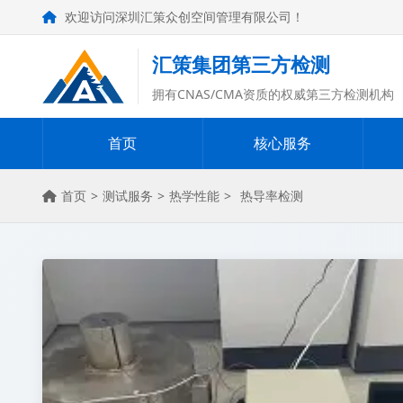
欢迎访问深圳汇策众创空间管理有限公司！
汇策集团第三方检测
拥有CNAS/CMA资质的权威第三方检测机构
首页
核心服务
首页
>
测试服务
>
热学性能
>
热导率检测