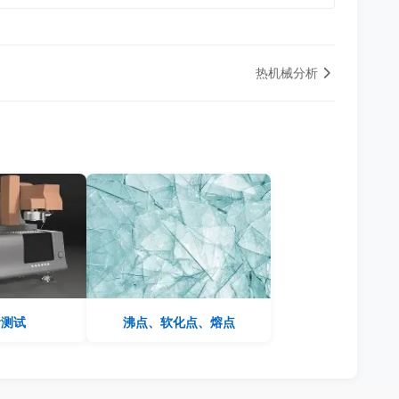
热机械分析
焓测试
沸点、软化点、熔点