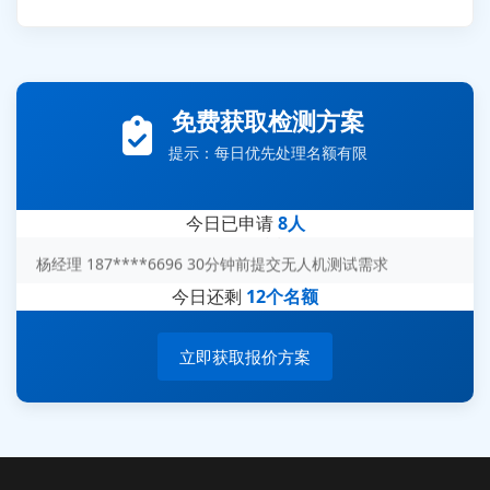
张先生 138****5889 刚刚提交EMC报价需求
李女士 159****5393 3分钟前提交可靠性测试需求
王经理 186****9012 7分钟前提交并网/涉网试验需求
免费获取检测方案
赵总 135****7688 12分钟前提交芯片失效分析需求
提示：每日优先处理名额有限
刘先生 139****7889 18分钟前提交防爆测试需求
陈女士 158****1887 25分钟前提交材料分析需求
今日已申请
8人
杨经理 187****6696 30分钟前提交无人机测试需求
周总 136****0539 35分钟前提交机器人测试需求
今日还剩
12个名额
立即获取报价方案