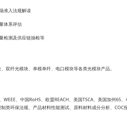
市场准入法规解读
质量体系评估
质量检测及供应链抽检等
块、双纤光模块、单模单纤、电口模块等各类光模块产品。
S、WEEE、中国RoHS、欧盟REACH、美国TSCA、美国加州6
限制类环保法规、产品材料性能测试、原料材料成分分析、COC