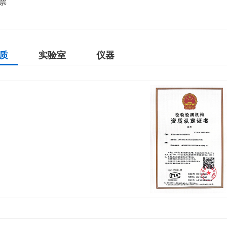
票
质
实验室
仪器