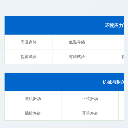
环境应力试
高温存储
低温存储
温
盐雾试验
霉菌试验
防
机械与耐久
随机振动
正弦振动
插拔寿命
开关寿命