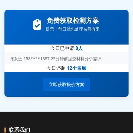
张先生 138****5889 刚刚提交EMC报价需求
李女士 159****5393 3分钟前提交可靠性测试需求
免费获取检测方案
王经理 186****9012 7分钟前提交并网/涉网试验需求
提示：每日优先处理名额有限
赵总 135****7688 12分钟前提交芯片失效分析需求
刘先生 139****7889 18分钟前提交防爆测试需求
今日已申请
8人
陈女士 158****1887 25分钟前提交材料分析需求
杨经理 187****6696 30分钟前提交无人机测试需求
今日还剩
12个名额
周总 136****0539 35分钟前提交机器人测试需求
立即获取报价方案
联系我们