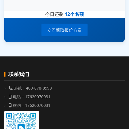
张先生 138****5889 刚刚提交EMC报价需求
李女士 159****5393 3分钟前提交可靠性测试需求
今日还剩
12个名额
王经理 186****9012 7分钟前提交并网/涉网试验需求
赵总 135****7688 12分钟前提交芯片失效分析需求
立即获取报价方案
刘先生 139****7889 18分钟前提交防爆测试需求
陈女士 158****1887 25分钟前提交材料分析需求
杨经理 187****6696 30分钟前提交无人机测试需求
周总 136****0539 35分钟前提交机器人测试需求
联系我们
热线：400-878-8598
电话：17620070031
微信：17620070031