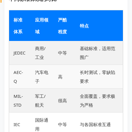
标准
应用领
严酷
特点
体系
域
程度
商用/
基础标准，适用范
JEDEC
中等
工业
围广
AEC-
汽车电
长时测试，零缺陷
高
Q
子
要求
MIL-
军工/
全面覆盖，要求极
很高
STD
航天
为严格
国际通
IEC
中等
与各国标准互通
用