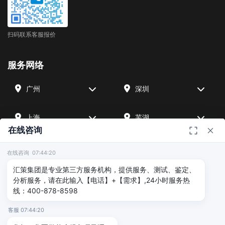
扫码联系客服报价
服务网络
广州
深圳
上海
芜湖
在线咨询
四川
宁波
在线咨询 07:44:20
汇策集团是专业第三方服务机构，提供服务、测试、鉴定、
北京
武汉
分析服务，请在此输入【电话】+【需求】,24小时服务热
线：400-878-8598
友情链接
客服 07:44:20