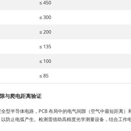
≤ 450
≤ 300
≤ 200
≤ 135
≤ 100
≤ 85
气间隙与爬电距离验证
安全型半导体电路，PCB 布局中的电气间隙（空气中最短距离
，以防止电弧产生。检测需借助高精度光学测量设备，结合工作