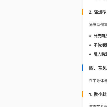
2. 隔爆
隔爆型侧
外壳耐
不传爆
引入装
四、常见
在半导体
1. 微
随着芯片封