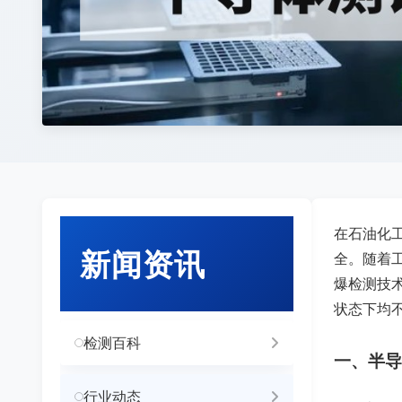
在石油化
新闻资讯
全。随着
爆检测技
状态下均不会引
检测百科
一、半导
行业动态