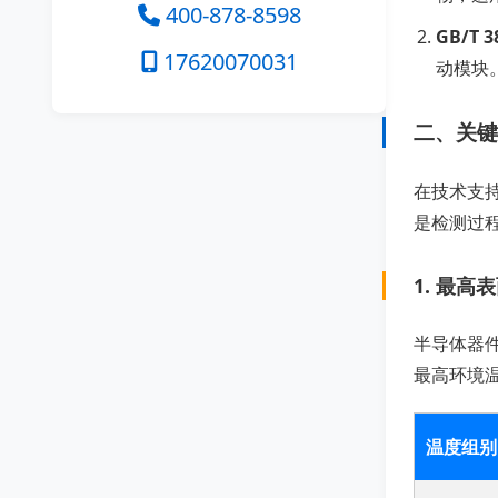
400-878-8598
GB/T 38
17620070031
动模块
二、关键
在技术支
是检测过
1. 最高表
半导体器
最高环境
温度组别