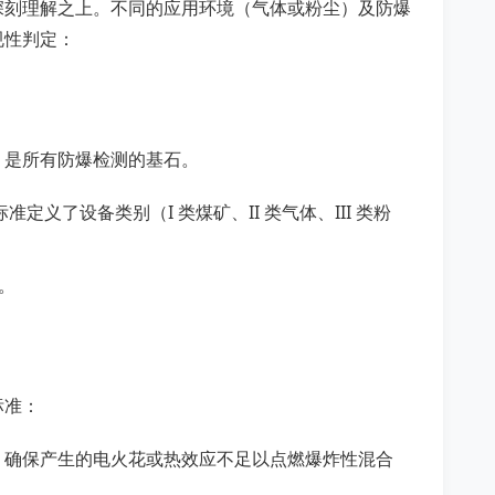
深刻理解之上。不同的应用环境（气体或粉尘）及防爆
规性判定：
，是所有防爆检测的基石。
准定义了设备类别（I 类煤矿、II 类气体、III 类粉
。
标准：
量，确保产生的电火花或热效应不足以点燃爆炸性混合