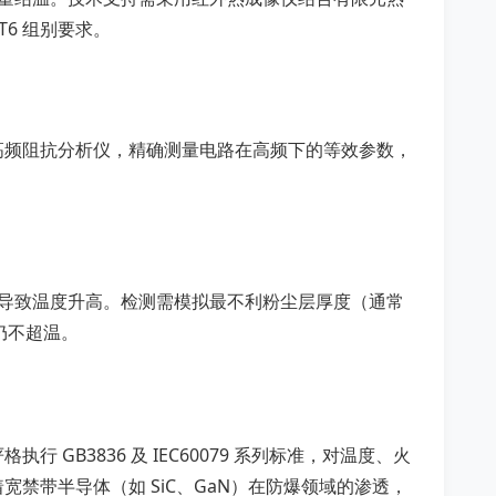
6 组别要求。
高频阻抗分析仪，精确测量电路在高频下的等效参数，
热，导致温度升高。检测需模拟最不利粉尘层厚度（通常
仍不超温。
B3836 及 IEC60079 系列标准，对温度、火
禁带半导体（如 SiC、GaN）在防爆领域的渗透，