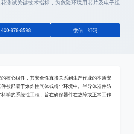
火花测试关键技术指标，为危险环境用芯片及电子组
400-878-8598
微信二维码
统的核心组件，其安全性直接关系到生产作业的本质安
器件被部署于爆炸性气体或粉尘环境中。半导体器件防
材料学的系统性工程，旨在确保器件在故障或正常工作