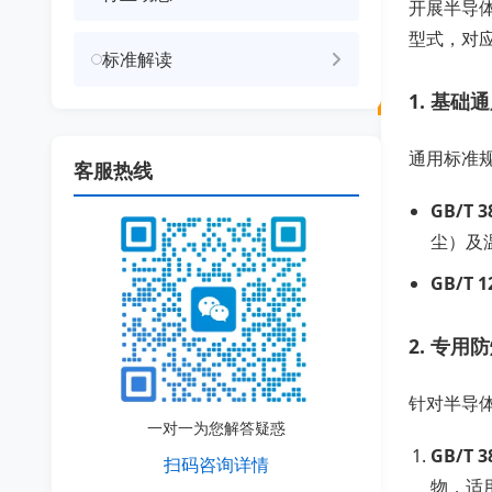
开展半导
型式，对
标准解读
1. 基础
通用标准
客服热线
GB/T 38
尘）及
GB/T 1
2. 专用
针对半导
一对一为您解答疑惑
GB/T 38
扫码咨询详情
物，适