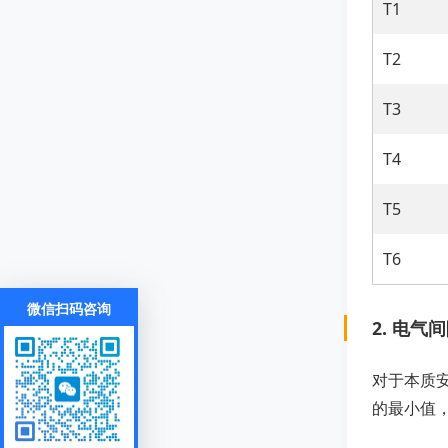
T1
T2
T3
T4
T5
T6
微信扫码咨询
2. 电
对于本质
的最小值