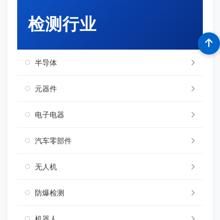
检测行业
半导体
元器件
电子电器
汽车零部件
无人机
防爆检测
机器人