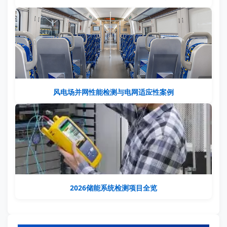
风电场并网性能检测与电网适应性案例
2026储能系统检测项目全览