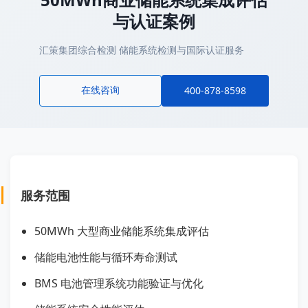
与认证案例
汇策集团综合检测 储能系统检测与国际认证服务
在线咨询
400-878-8598
服务范围
50MWh 大型商业储能系统集成评估
储能电池性能与循环寿命测试
BMS 电池管理系统功能验证与优化