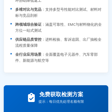
环协助降低返工
多维对比与竞品
：支持多型号性能对比测试、材料对
标与竞品剖析
跨领域综合验证
：涵盖可靠性、EMC与材料物化的全
方位一站式测试
供应链品质管控
：进料检验、客诉追因、出厂抽检全
流程质量保障
全行业应用场景
：全面覆盖电子元器件、汽车零部
件、新能源与航空等
张先生 138****5889 刚刚提交EMC报价需求
李女士 159****5393 3分钟前提交可靠性测试需求
王经理 186****9012 7分钟前提交并网/涉网试验需求
赵总 135****7688 12分钟前提交芯片失效分析需求
免费获取检测方案
刘先生 139****7889 18分钟前提交防爆测试需求
提示：每日优先处理名额有限
陈女士 158****1887 25分钟前提交材料分析需求
杨经理 187****6696 30分钟前提交无人机测试需求