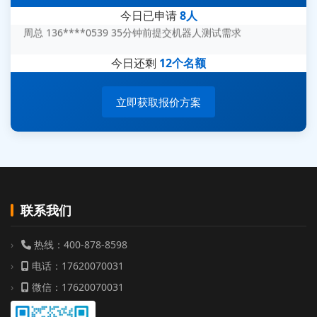
今日已申请
8人
周总 136****0539 35分钟前提交机器人测试需求
今日还剩
12个名额
立即获取报价方案
联系我们
热线：400-878-8598
电话：17620070031
微信：17620070031