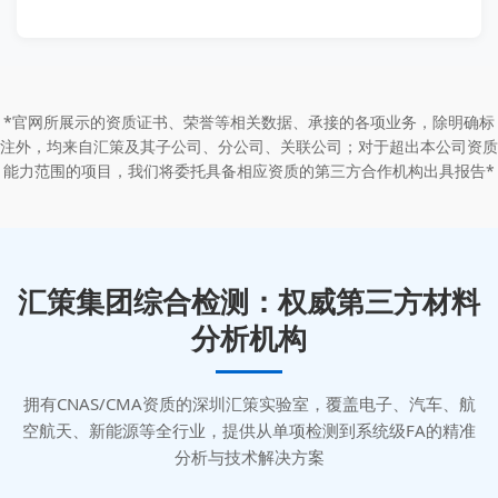
*官网所展示的资质证书、荣誉等相关数据、承接的各项业务，除明确标
注外，均来自汇策及其子公司、分公司、关联公司；对于超出本公司资质
能力范围的项目，我们将委托具备相应资质的第三方合作机构出具报告*
汇策集团综合检测：权威第三方材料
分析机构
拥有CNAS/CMA资质的深圳汇策实验室，覆盖电子、汽车、航
空航天、新能源等全行业，提供从单项检测到系统级FA的精准
分析与技术解决方案