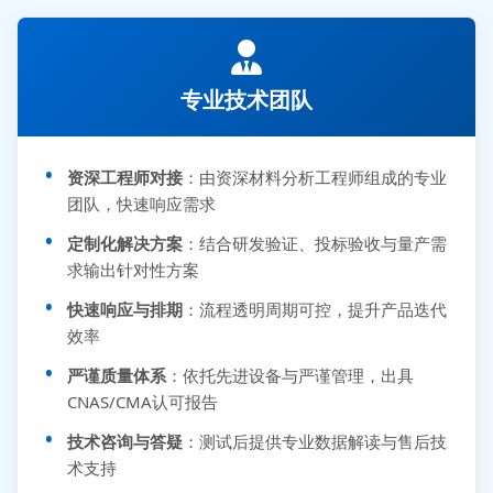
专业技术团队
资深工程师对接
：由资深材料分析工程师组成的专业
团队，快速响应需求
定制化解决方案
：结合研发验证、投标验收与量产需
求输出针对性方案
快速响应与排期
：流程透明周期可控，提升产品迭代
效率
严谨质量体系
：依托先进设备与严谨管理，出具
CNAS/CMA认可报告
技术咨询与答疑
：测试后提供专业数据解读与售后技
术支持