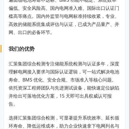
遍面临电池寿命不达标、BMS 功能不稳定、系统效率
偏低、安全风险高、国内电网准入难、国际出口认证门
槛高等痛点。国内外监管与电网标准持续收紧，专业、
高效的储能系统集成评估与认证，已成为产品量产、并
网、出口的必备环节。
我们的优势
汇策集团综合检测专注储能系统检测与认证多年，深度
理解电网接入要求与国际认证逻辑，可一站式解决电池
寿命、BMS 优化、安全合规、市场准入等核心问题。
依托资深工程师团队与先进测试设备，能快速定位缺陷
并给出可落地优化方案，15 天即可出具权威认可报
告。
选择汇策集团综合检测，可显著提升系统效率、延长循
环寿命、降低运维成本，助力企业快速拿下电网列名与