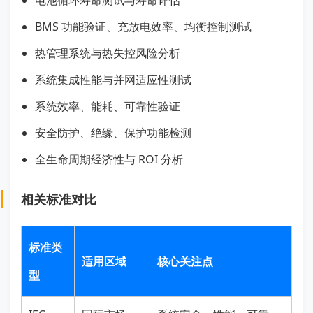
电池循环寿命测试与寿命评估
BMS 功能验证、充放电效率、均衡控制测试
热管理系统与热失控风险分析
系统集成性能与并网适应性测试
系统效率、能耗、可靠性验证
安全防护、绝缘、保护功能检测
全生命周期经济性与 ROI 分析
相关标准对比
标准类
适用区域
核心关注点
型