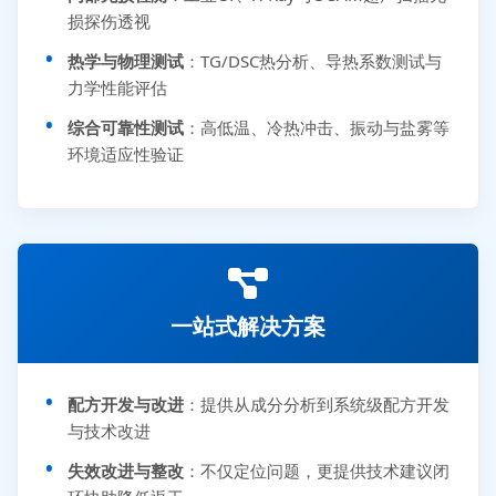
损探伤透视
热学与物理测试
：TG/DSC热分析、导热系数测试与
力学性能评估
综合可靠性测试
：高低温、冷热冲击、振动与盐雾等
环境适应性验证
一站式解决方案
配方开发与改进
：提供从成分分析到系统级配方开发
与技术改进
失效改进与整改
：不仅定位问题，更提供技术建议闭