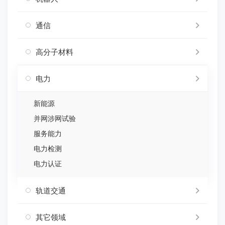
通信
高分子材料
电力
新能源
并网涉网试验
服务能力
电力检测
电力认证
轨道交通
其它领域