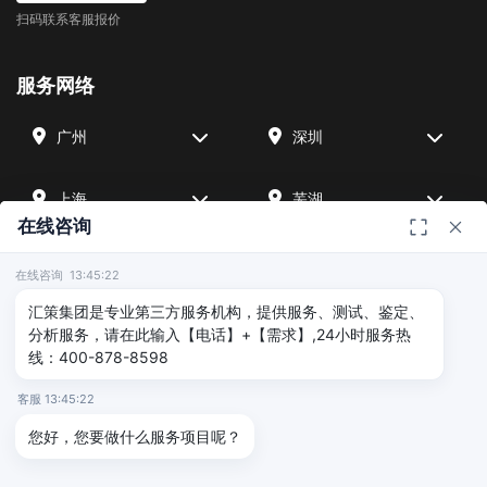
扫码联系客服报价
服务网络
广州
深圳
上海
芜湖
在线咨询
四川
宁波
在线咨询 13:45:22
汇策集团是专业第三方服务机构，提供服务、测试、鉴定、
北京
武汉
分析服务，请在此输入【电话】+【需求】,24小时服务热
线：400-878-8598
友情链接
客服 13:45:22
您好，您要做什么服务项目呢？
广州海沣检测
汇策可靠性检测
深圳晟安检测