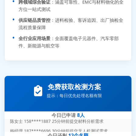
跨领域综合验证
：涵盖可靠性、EMC与材料物化的全
方位一站式测试
供应链品质管控
：进料检验、客诉追因、出厂抽检全
流程质量保障
全行业应用场景
：全面覆盖电子元器件、汽车零部
件、新能源与航空等
张先生 138****5889 刚刚提交EMC报价需求
李女士 159****5393 3分钟前提交可靠性测试需求
免费获取检测方案
王经理 186****9012 7分钟前提交并网/涉网试验需求
赵总 135****7688 12分钟前提交芯片失效分析需求
提示：每日优先处理名额有限
刘先生 139****7889 18分钟前提交防爆测试需求
今日已申请
8人
陈女士 158****1887 25分钟前提交材料分析需求
杨经理 187****6696 30分钟前提交无人机测试需求
周总 136****0539 35分钟前提交机器人测试需求
今日还剩
12个名额