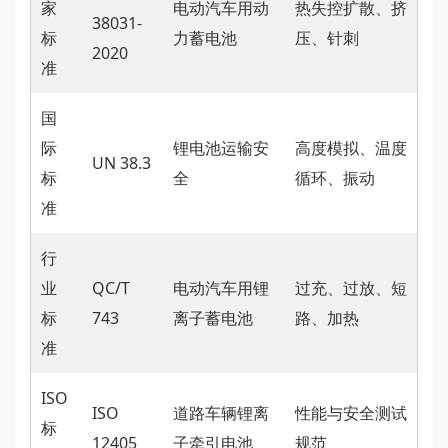
家
电动汽车用动
热失控扩散、挤
38031-
标
力蓄电池
压、针刺
2020
准
国
际
锂电池运输安
高度模拟、温度
UN 38.3
标
全
循环、振动
准
行
业
QC/T
电动汽车用锂
过充、过放、短
标
743
离子蓄电池
路、加热
准
ISO
ISO
道路车辆锂离
性能与安全测试
标
12405
子牵引电池
规范