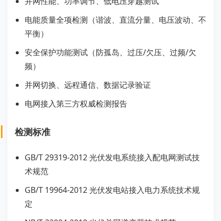
并网性能、功率调节、低电压穿越测试
电能质量全项检测（谐波、直流分量、电压波动、不
平衡）
安全保护功能测试（防孤岛、过压/欠压、过频/欠
频）
并网切换、远程通信、数据记录验证
电网接入第三方权威检测报告
检测标准
GB/T 29319-2012 光伏发电系统接入配电网测试技
术规范
GB/T 19964-2012 光伏发电站接入电力系统技术规
定