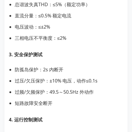
总谐波失真THD：≤5%（额定功率）
直流分量：≤0.5% 额定电流
电压波动：≤±2%
三相电压不平衡度：≤2%
3. 安全保护测试
防孤岛保护：2s 内断开
过压/欠压保护：±10% 电压，动作≤0.1s
过频/欠频保护：49.5～50.5Hz 外动作
短路故障安全断开
4. 运行控制测试