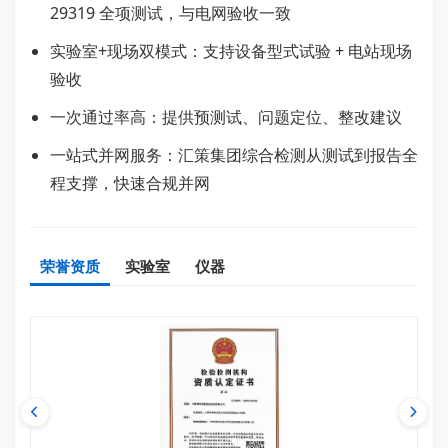
29319 全项测试，与电网验收一致
实验室+现场双模式：支持设备型式试验 + 电站现场
验收
一次通过率高：提供预测试、问题定位、整改建议
一站式并网服务：汇策集团综合检测从测试到报告全
程支撑，快速合规并网
荣誉资质
实验室
仪器