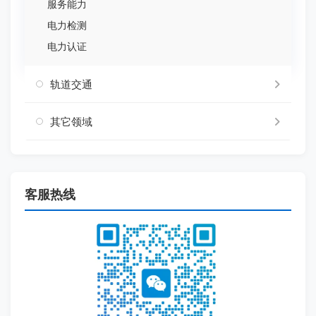
服务能力
电力检测
电力认证
轨道交通
其它领域
客服热线