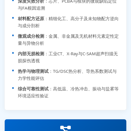
深度失效分析
：芯片、PCBA与模块的微观缺陷定位
与FA根因追溯
材料配方还原
：精细化工、高分子及未知物配方逆向
与成分剖析
微观成分检测
：金属、非金属及无机材料元素定性定
量与异物分析
内部无损检测
：工业CT、X-Ray与C-SAM超声扫描无
损探伤透视
热学与物理测试
：TG/DSC热分析、导热系数测试与
力学性能评估
综合可靠性测试
：高低温、冷热冲击、振动与盐雾等
环境适应性验证