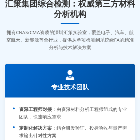
汇策集团综合检测：权威第三方材料
分析机构
拥有CNAS/CMA资质的深圳汇策实验室，覆盖电子、汽车、航
空航天、新能源等全行业，提供从单项检测到系统级FA的精准
分析与技术解决方案
专业技术团队
资深工程师对接
：由资深材料分析工程师组成的专业
团队，快速响应需求
定制化解决方案
：结合研发验证、投标验收与量产需
求输出针对性方案