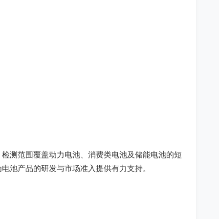
。检测范围覆盖动力电池、消费类电池及储能电池的短
为电池产品的研发与市场准入提供有力支持。