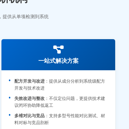
业，提供从单项检测到系统
一站式解决方案
配方开发与改进
：提供从成分分析到系统级配方
开发与技术改进
失效改进与整改
：不仅定位问题，更提供技术建
议闭环协助降低返工
多维对比与竞品
：支持多型号性能对比测试、材
料对标与竞品剖析