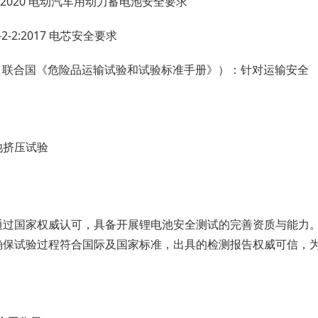
31-2020 电动汽车用动力蓄电池安全要求
33-2-2:2017 电芯安全要求
.3 （联合国《危险品运输试验和试验标准手册》）：针对运输安全
池挤压试验
通过国家权威认可，具备开展锂电池安全测试的完善资质与能力
确保试验过程符合国际及国家标准，出具的检测报告权威可信，