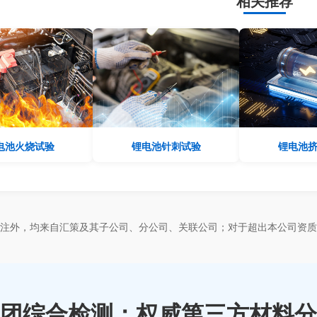
相关推荐
电池火烧试验
锂电池针刺试验
锂电池
标注外，均来自汇策及其子公司、分公司、关联公司；对于超出本公司资质
团综合检测：权威第三方材料分