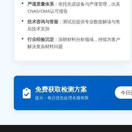
严谨质量体系
：依托先进设备与严谨管理，出具
CNAS/CMA认可报告
技术咨询与答疑
：测试后提供专业数据解读与售
后技术支持
行业经验沉淀
：深耕材料分析领域，持续为客户
解决复杂材料问题
免费获取检测方案
今日
提示：每日优先处理名额有限