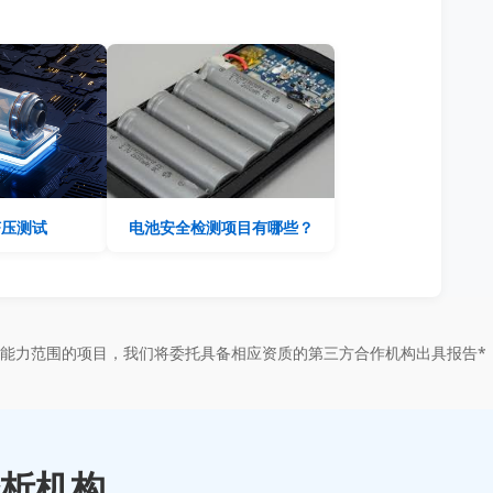
挤压测试
电池安全检测项目有哪些？
能力范围的项目，我们将委托具备相应资质的第三方合作机构出具报告*
析机构