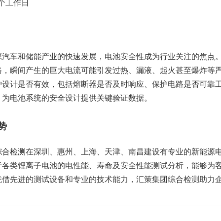
4个工作日
源汽车和储能产业的快速发展，电池安全性成为行业关注的焦点
路，瞬间产生的巨大电流可能引发过热、漏液、起火甚至爆炸等
护设计是否有效，包括熔断器是否及时响应、保护电路是否可靠
，为电池系统的安全设计提供关键验证数据。
势
综合检测在深圳、惠州、上海、天津、南昌建设有专业的新能源
于各类锂离子电池的电性能、寿命及安全性能测试分析，能够为
凭借先进的测试设备和专业的技术能力，汇策集团综合检测助力