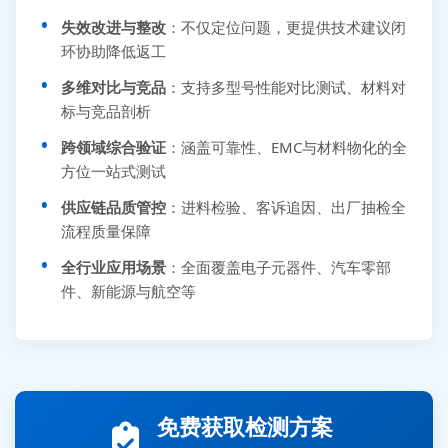
失效改进与整改
：不仅定位问题，更提供技术建议闭
环协助降低返工
多维对比与竞品
：支持多型号性能对比测试、材料对
标与竞品剖析
跨领域综合验证
：涵盖可靠性、EMC与材料物化的全
方位一站式测试
供应链品质管控
：进料检验、客诉追因、出厂抽检全
流程质量保障
全行业应用场景
：全面覆盖电子元器件、汽车零部
件、新能源与航空等
张先生 138****5889 刚刚提交EMC报价需求
李女士 159****5393 3分钟前提交可靠性测试需求
免费获取检测方案
王经理 186****9012 7分钟前提交并网/涉网试验需求