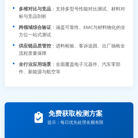
多维对比与竞品
：支持多型号性能对比测试、材料对
标与竞品剖析
跨领域综合验证
：涵盖可靠性、EMC与材料物化的全
方位一站式测试
供应链品质管控
：进料检验、客诉追因、出厂抽检全
流程质量保障
全行业应用场景
：全面覆盖电子元器件、汽车零部
件、新能源与航空等
张先生 138****5889 刚刚提交EMC报价需求
李女士 159****5393 3分钟前提交可靠性测试需求
免费获取检测方案
王经理 186****9012 7分钟前提交并网/涉网试验需求
提示：每日优先处理名额有限
赵总 135****7688 12分钟前提交芯片失效分析需求