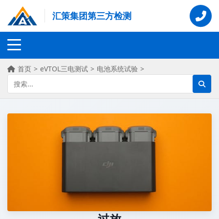
汇策集团第三方检测
首页
>
eVTOL三电测试
>
电池系统试验
>
过放