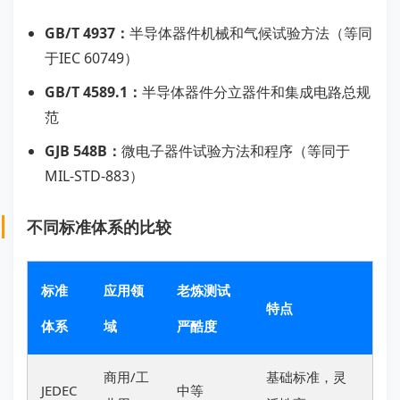
GB/T 4937：
半导体器件机械和气候试验方法（等同
于IEC 60749）
GB/T 4589.1：
半导体器件分立器件和集成电路总规
范
GJB 548B：
微电子器件试验方法和程序（等同于
MIL-STD-883）
不同标准体系的比较
标准
应用领
老炼测试
特点
体系
域
严酷度
商用/工
基础标准，灵
JEDEC
中等