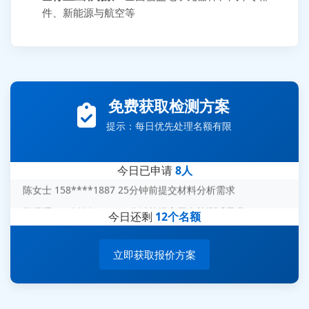
件、新能源与航空等
张先生 138****5889 刚刚提交EMC报价需求
李女士 159****5393 3分钟前提交可靠性测试需求
免费获取检测方案
王经理 186****9012 7分钟前提交并网/涉网试验需求
提示：每日优先处理名额有限
赵总 135****7688 12分钟前提交芯片失效分析需求
刘先生 139****7889 18分钟前提交防爆测试需求
今日已申请
8人
陈女士 158****1887 25分钟前提交材料分析需求
杨经理 187****6696 30分钟前提交无人机测试需求
今日还剩
12个名额
周总 136****0539 35分钟前提交机器人测试需求
立即获取报价方案