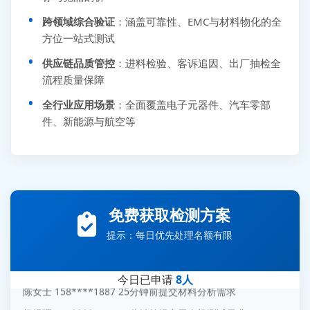
跨领域综合验证
：涵盖可靠性、EMC与材料物化的全
方位一站式测试
供应链品质管控
：进料检验、客诉追因、出厂抽检全
流程质量保障
全行业应用场景
：全面覆盖电子元器件、汽车零部
件、新能源与航空等
张先生 138****5889 刚刚提交EMC报价需求
李女士 159****5393 3分钟前提交可靠性测试需求
王经理 186****9012 7分钟前提交并网/涉网试验需求
免费获取检测方案
赵总 135****7688 12分钟前提交芯片失效分析需求
提示：每日优先处理名额有限
刘先生 139****7889 18分钟前提交防爆测试需求
陈女士 158****1887 25分钟前提交材料分析需求
今日已申请
8人
杨经理 187****6696 30分钟前提交无人机测试需求