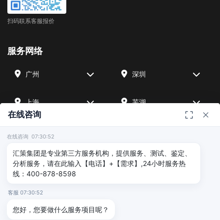
扫码联系客服报价
服务网络
广州
深圳
上海
芜湖
在线咨询
四川
宁波
在线咨询 07:30:52
汇策集团是专业第三方服务机构，提供服务、测试、鉴定、
北京
武汉
分析服务，请在此输入【电话】+【需求】,24小时服务热
线：400-878-8598
友情链接
客服 07:30:52
您好，您要做什么服务项目呢？
汇策可靠性检测
深圳晟安检测