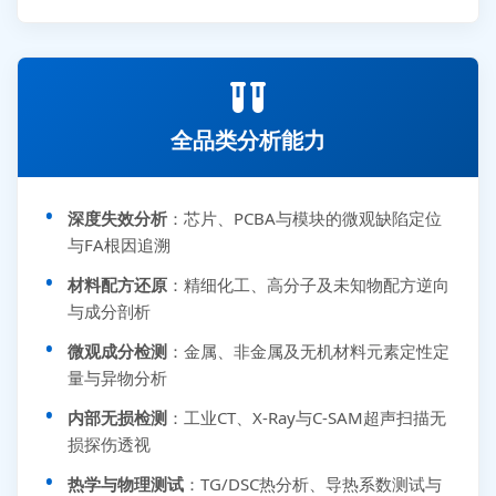
全品类分析能力
深度失效分析
：芯片、PCBA与模块的微观缺陷定位
与FA根因追溯
材料配方还原
：精细化工、高分子及未知物配方逆向
与成分剖析
微观成分检测
：金属、非金属及无机材料元素定性定
量与异物分析
内部无损检测
：工业CT、X-Ray与C-SAM超声扫描无
损探伤透视
热学与物理测试
：TG/DSC热分析、导热系数测试与