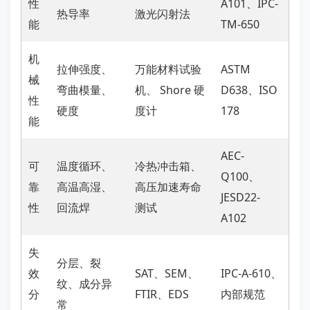
性
A101、IPC-
热导率
激光闪射法
能
TM-650
机
拉伸强度、
万能材料试验
ASTM
械
弯曲模量、
机、 Shore 硬
D638、ISO
性
硬度
度计
178
能
AEC-
可
温度循环、
冷热冲击箱、
Q100、
靠
高温高湿、
高压加速寿命
JESD22-
性
回流焊
测试
A102
失
分层、裂
效
SAT、SEM、
IPC-A-610、
纹、成分异
分
FTIR、EDS
内部规范
常