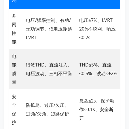
别
并
电压/频率控制、有功/
电压±7%、LVRT
网
无功调节、低电压穿越
20%不脱网、响应
性
LVRT
≤0.2s
能
电
能
谐波THD、直流注入、
THD≤5%、直流
质
电压波动、三相不平衡
≤0.5%、波动≤±2%
量
安
孤岛≤2s、保护动
全
防孤岛、过压/欠压、
作≤0.1s、安全断
保
过频/欠频、短路保护
开
护