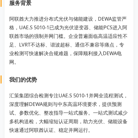
服务背景
阿联酋大力推进分布式光伏与储能建设，DEWA监管严
格，UAE.S 5010-1已成为光伏逆变器、储能PCS进入阿
联酋市场的强制并网门槛。企业普遍面临高温适应性不
足、LVRT不达标、谐波超标、通信不兼容等痛点，专
业检测可快速解决合规难题，保障顺利接入DEWA电
网。
我们的优势
汇策集团综合检测专注UAE.S 5010-1并网全流程测试，
深度理解DEWA规则与中东高温环境要求，提供预测
试、参数优化、整改指导一站式服务。一站式测试减少
多机构送检，大幅缩短认证周期，助力光伏、储能设备
快速通过阿联酋认证、稳定并网运行。