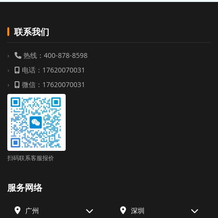
联系我们
热线：400-878-8598
电话：17620070031
微信：17620070031
扫码联系客服报价
服务网络
广州
深圳