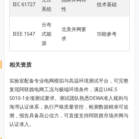
IEC 61727
技术基础
系统
性
分布
北美并网要
IEEE 1547
式能
功能参考
求
源
相关资质
实验室配备专业电网模拟与高温环境测试平台，可完整
复现阿联酋电网工况与极端环境条件，满足UAE.S
5010-1全项测试要求。测试团队熟悉DEWA准入规则与
海湾认证体系，执行严格质量管控，检测数据精准可追
溯，报告具备高公信力，可直接支持阿联酋市场并网与
认证准入。