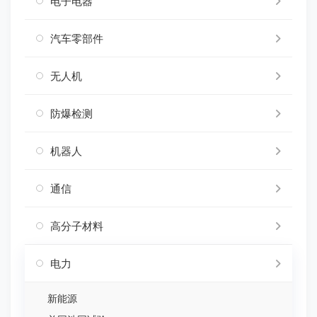
电子电器
汽车零部件
无人机
防爆检测
机器人
通信
高分子材料
电力
新能源