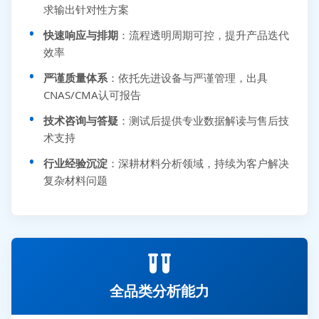
求输出针对性方案
快速响应与排期
：流程透明周期可控，提升产品迭代
效率
严谨质量体系
：依托先进设备与严谨管理，出具
CNAS/CMA认可报告
技术咨询与答疑
：测试后提供专业数据解读与售后技
术支持
行业经验沉淀
：深耕材料分析领域，持续为客户解决
复杂材料问题
全品类分析能力