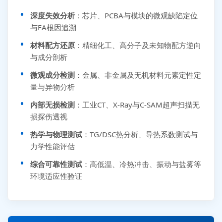
深度失效分析
：芯片、PCBA与模块的微观缺陷定位
与FA根因追溯
材料配方还原
：精细化工、高分子及未知物配方逆向
与成分剖析
微观成分检测
：金属、非金属及无机材料元素定性定
量与异物分析
内部无损检测
：工业CT、X-Ray与C-SAM超声扫描无
损探伤透视
热学与物理测试
：TG/DSC热分析、导热系数测试与
力学性能评估
综合可靠性测试
：高低温、冷热冲击、振动与盐雾等
环境适应性验证