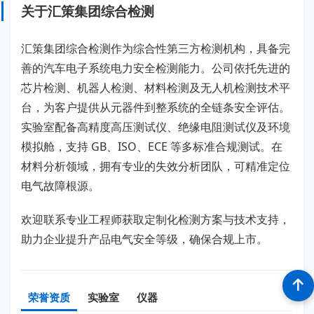
关于汇策集团综合检测
汇策集团综合检测作为综合性第三方检测机构，具备完
善的汽车电子系统电力安全检测能力。公司依托先进的
芯片检测、机器人检测、材料检测及无人机检测技术平
台，为客户提供从元器件到整系统的全链条安全评估。
实验室配备高精度高压测试仪、绝缘电阻测试仪及环境
模拟舱，支持 GB、ISO、ECE 等多标准合规测试。在
材料分析领域，拥有专业的失效分析团队，可精准定位
电气故障根源。
欢迎联系专业工程师获取定制化检测方案与技术支持，
助力企业提升产品电气安全等级，确保合规上市。
荣誉资质
实验室
仪器