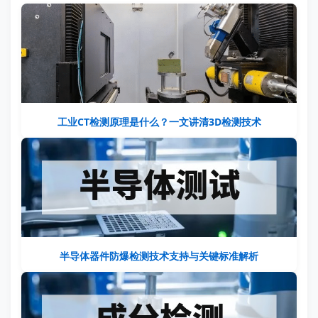
工业CT检测原理是什么？一文讲清3D检测技术
半导体器件防爆检测技术支持与关键标准解析