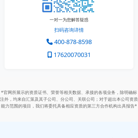
一对一为您解答疑惑
扫码咨询详情
400-878-8598
17620070031
*官网所展示的资质证书、荣誉等相关数据、承接的各项业务，除明确标
注外，均来自汇策及其子公司、分公司、关联公司；对于超出本公司资质
能力范围的项目，我们将委托具备相应资质的第三方合作机构出具报告*