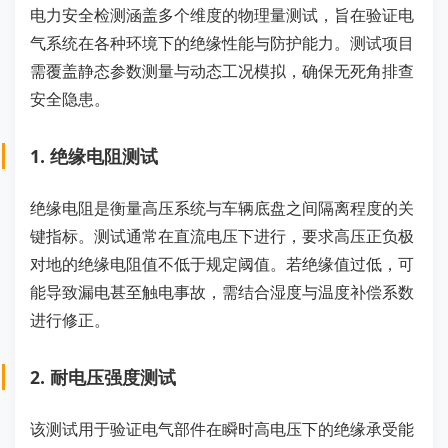
电力安全检测涵盖多个维度的物理量测试，旨在验证电
气系统在各种环境下的绝缘性能与防护能力。测试项目
需覆盖静态参数测量与动态工况模拟，确保无死角排查
安全隐患。
1. 绝缘电阻测试
绝缘电阻是衡量高压系统与车辆底盘之间隔离程度的关
键指标。测试通常在直流电压下进行，要求高压正负极
对地的绝缘电阻值不低于规定阈值。若绝缘值过低，可
能导致漏电甚至触电事故，需结合湿度与温度补偿系数
进行修正。
2. 耐电压强度测试
该测试用于验证电气部件在瞬时高电压下的绝缘承受能