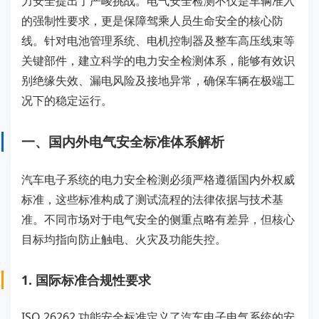
力安全提出了严峻挑战。电气安全检测不仅是车辆准入
的强制性要求，更是保障驾乘人员生命安全的核心防
线。针对电池管理系统、电机控制器及整车高压线束等
关键部件，建立科学的电力安全检测体系，能够有效识
别绝缘失效、漏电风险及接地异常，确保车辆在极端工
况下的稳定运行。
一、国内外电气安全标准体系解析
汽车电子系统的电力安全检测必须严格遵循国内外权威
标准，这些标准构成了测试流程的法律依据与技术基
准。不同市场对于电气安全的侧重点略有差异，但核心
目标均指向防止触电、火灾及功能失控。
1. 国际标准合规性要求
ISO 26262 功能安全标准定义了汽车电子电气系统的安