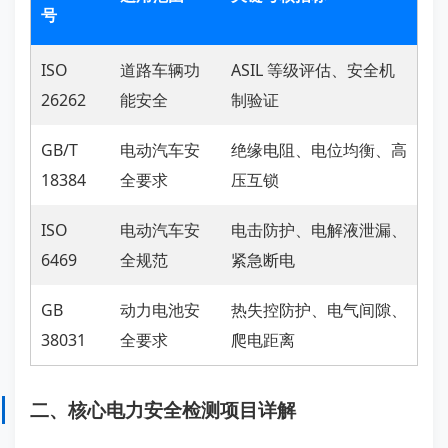
号
ISO
道路车辆功
ASIL 等级评估、安全机
26262
能安全
制验证
GB/T
电动汽车安
绝缘电阻、电位均衡、高
18384
全要求
压互锁
ISO
电动汽车安
电击防护、电解液泄漏、
6469
全规范
紧急断电
GB
动力电池安
热失控防护、电气间隙、
38031
全要求
爬电距离
二、核心电力安全检测项目详解