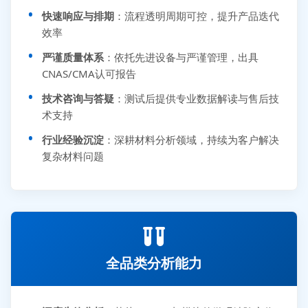
快速响应与排期
：流程透明周期可控，提升产品迭代
效率
严谨质量体系
：依托先进设备与严谨管理，出具
CNAS/CMA认可报告
技术咨询与答疑
：测试后提供专业数据解读与售后技
术支持
行业经验沉淀
：深耕材料分析领域，持续为客户解决
复杂材料问题
全品类分析能力