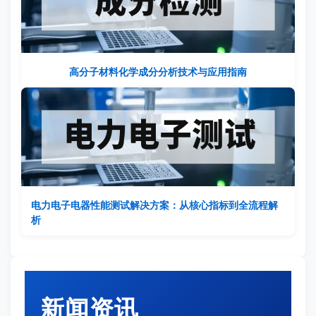
高分子材料化学成分分析技术与应用指南
电力电子电器性能测试解决方案：从核心指标到全流程解
析
新闻资讯