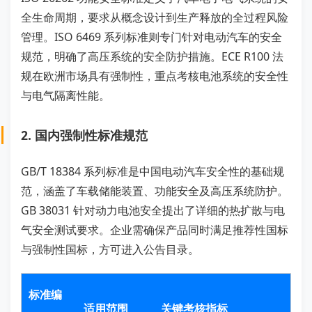
全生命周期，要求从概念设计到生产释放的全过程风险
管理。ISO 6469 系列标准则专门针对电动汽车的安全
规范，明确了高压系统的安全防护措施。ECE R100 法
规在欧洲市场具有强制性，重点考核电池系统的安全性
与电气隔离性能。
2. 国内强制性标准规范
GB/T 18384 系列标准是中国电动汽车安全性的基础规
范，涵盖了车载储能装置、功能安全及高压系统防护。
GB 38031 针对动力电池安全提出了详细的热扩散与电
气安全测试要求。企业需确保产品同时满足推荐性国标
与强制性国标，方可进入公告目录。
标准编
适用范围
关键考核指标