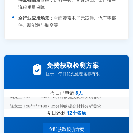
流程质量保障
全行业应用场景
：全面覆盖电子元器件、汽车零部
件、新能源与航空等
张先生 138****5889 刚刚提交EMC报价需求
李女士 159****5393 3分钟前提交可靠性测试需求
免费获取检测方案
王经理 186****9012 7分钟前提交并网/涉网试验需求
提示：每日优先处理名额有限
赵总 135****7688 12分钟前提交芯片失效分析需求
刘先生 139****7889 18分钟前提交防爆测试需求
今日已申请
8人
陈女士 158****1887 25分钟前提交材料分析需求
杨经理 187****6696 30分钟前提交无人机测试需求
今日还剩
12个名额
周总 136****0539 35分钟前提交机器人测试需求
立即获取报价方案