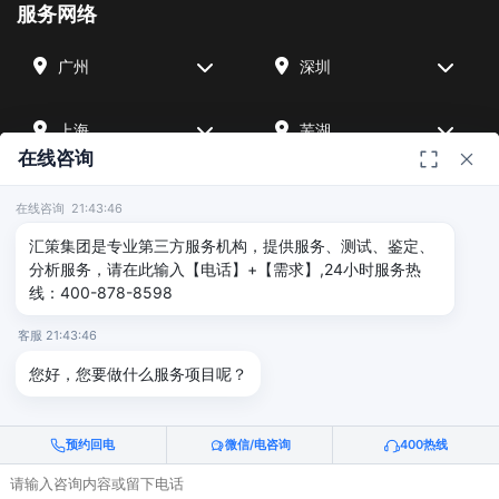
服务网络
广州
深圳
上海
芜湖
在线咨询
四川
宁波
在线咨询 21:43:46
汇策集团是专业第三方服务机构，提供服务、测试、鉴定、
北京
武汉
分析服务，请在此输入【电话】+【需求】,24小时服务热
线：400-878-8598
友情链接
客服 21:43:46
您好，您要做什么服务项目呢？
广州海沣检测
汇策可靠性检测
深圳晟安检测
预约回电
微信/电咨询
400热线
© 2026 深圳汇策众创空间管理有限公司 & 广州海沣检测认证有限公司
版权所有 |
粤ICP备2025515340号