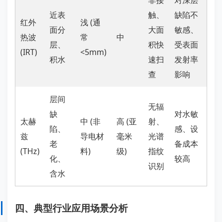
非接
对深层
近表
触、
缺陷不
红外
浅 (通
面分
大面
敏感、
热波
常
中
层、
积快
受表面
(IRT)
<5mm)
积水
速扫
发射率
查
影响
层间
无辐
缺
对水敏
太赫
中 (非
高 (亚
射、
陷、
感、设
兹
导电材
毫米
光谱
老
备成本
(THz)
料)
级)
指纹
化、
较高
识别
含水
四、典型行业应用场景分析