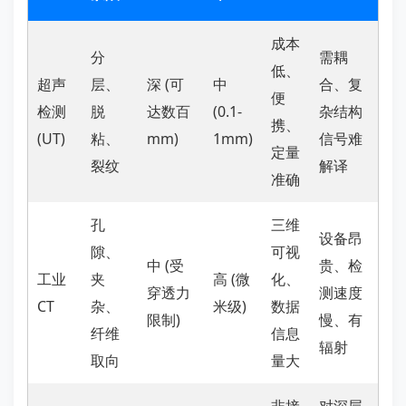
成本
分
需耦
低、
超声
层、
深 (可
中
合、复
便
检测
脱
达数百
(0.1-
杂结构
携、
(UT)
粘、
mm)
1mm)
信号难
定量
裂纹
解译
准确
孔
三维
设备昂
隙、
可视
中 (受
贵、检
工业
夹
高 (微
化、
穿透力
测速度
CT
杂、
米级)
数据
限制)
慢、有
纤维
信息
辐射
取向
量大