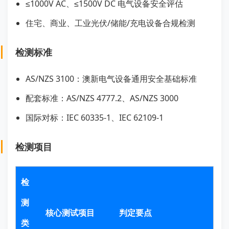
≤1000V AC、≤1500V DC 电气设备安全评估
住宅、商业、工业光伏/储能/充电设备合规检测
检测标准
AS/NZS 3100：澳新电气设备通用安全基础标准
配套标准：AS/NZS 4777.2、AS/NZS 3000
国际对标：IEC 60335-1、IEC 62109-1
检测项目
检
测
核心测试项目
判定要点
类