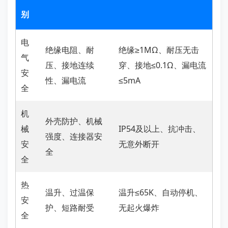
别
电
绝缘电阻、耐
绝缘≥1MΩ、耐压无击
气
压、接地连续
穿、接地≤0.1Ω、漏电流
安
性、漏电流
≤5mA
全
机
外壳防护、机械
械
IP54及以上、抗冲击、
强度、连接器安
安
无意外断开
全
全
热
温升、过温保
温升≤65K、自动停机、
安
护、短路耐受
无起火爆炸
全