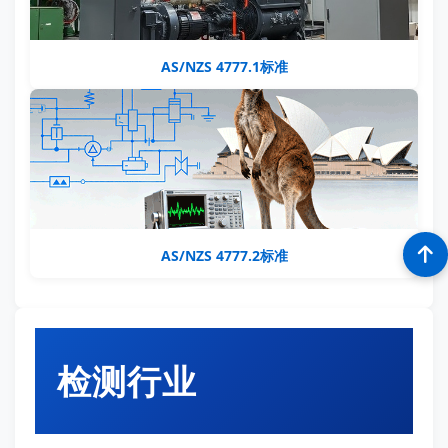
AS/NZS 4777.1标准
AS/NZS 4777.2标准
检测行业