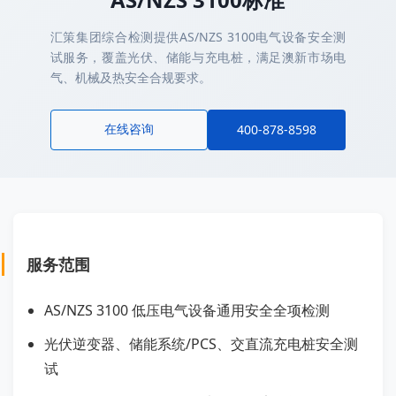
汇策集团综合检测提供AS/NZS 3100电气设备安全测
试服务，覆盖光伏、储能与充电桩，满足澳新市场电
气、机械及热安全合规要求。
在线咨询
400-878-8598
服务范围
AS/NZS 3100 低压电气设备通用安全全项检测
光伏逆变器、储能系统/PCS、交直流充电桩安全测
试