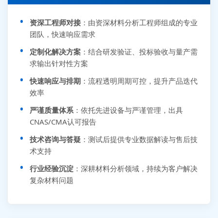
资深工程师对接
：由资深材料分析工程师组成的专业
团队，快速响应需求
定制化解决方案
：结合研发验证、投标验收与量产需
求输出针对性方案
快速响应与排期
：流程透明周期可控，提升产品迭代
效率
严谨质量体系
：依托先进设备与严谨管理，出具
CNAS/CMA认可报告
技术咨询与答疑
：测试后提供专业数据解读与售后技
术支持
行业经验沉淀
：深耕材料分析领域，持续为客户解决
复杂材料问题