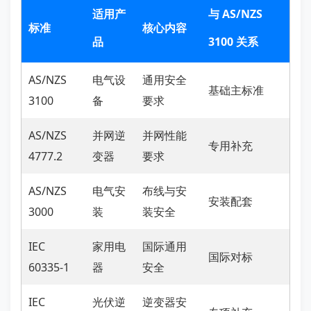
适用产
与 AS/NZS
标准
核心内容
品
3100 关系
AS/NZS
电气设
通用安全
基础主标准
3100
备
要求
AS/NZS
并网逆
并网性能
专用补充
4777.2
变器
要求
AS/NZS
电气安
布线与安
安装配套
3000
装
装安全
IEC
家用电
国际通用
国际对标
60335-1
器
安全
IEC
光伏逆
逆变器安