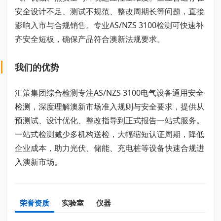
安全设计不足、测试不规范、整改周期长等问题，直接
影响入市与合规销售。专业AS/NZS 3100检测可快速补
齐安全短板，确保产品符合澳新法规要求。
我们的优势
汇策集团综合检测专注AS/NZS 3100电气设备通用安全
检测，深度理解澳新市场准入规则与安全要求，提供从
预测试、设计优化、整改指导到正式报告一站式服务。
一站式检测减少多机构送检，大幅缩短认证周期，降低
企业成本，助力光伏、储能、充电桩等设备快速合规进
入澳新市场。
荣誉资质
实验室
仪器