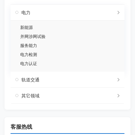
电力
新能源
并网涉网试验
服务能力
电力检测
电力认证
轨道交通
其它领域
客服热线