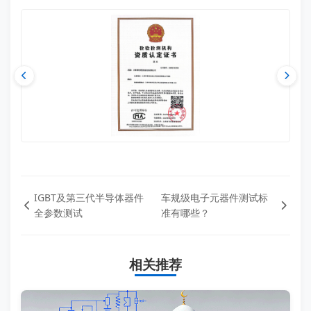
IGBT及第三代半导体器件
车规级电子元器件测试标
全参数测试
准有哪些？
相关推荐