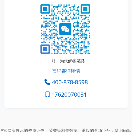
一对一为您解答疑惑
扫码咨询详情
400-878-8598
17620070031
*官网所展示的资质证书、荣誉等相关数据、承接的各项业务，除明确标