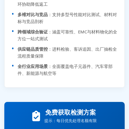
环协助降低返工
多维对比与竞品
：支持多型号性能对比测试、材料对
标与竞品剖析
跨领域综合验证
：涵盖可靠性、EMC与材料物化的全
方位一站式测试
供应链品质管控
：进料检验、客诉追因、出厂抽检全
流程质量保障
全行业应用场景
：全面覆盖电子元器件、汽车零部
件、新能源与航空等
张先生 138****5889 刚刚提交EMC报价需求
李女士 159****5393 3分钟前提交可靠性测试需求
王经理 186****9012 7分钟前提交并网/涉网试验需求
赵总 135****7688 12分钟前提交芯片失效分析需求
免费获取检测方案
刘先生 139****7889 18分钟前提交防爆测试需求
提示：每日优先处理名额有限
陈女士 158****1887 25分钟前提交材料分析需求