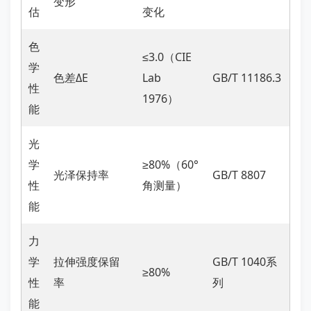
变形
估
变化
色
≤3.0（CIE
学
色差ΔE
Lab
GB/T 11186.3
性
1976）
能
光
学
≥80%（60°
光泽保持率
GB/T 8807
性
角测量）
能
力
学
拉伸强度保留
GB/T 1040系
≥80%
性
率
列
能