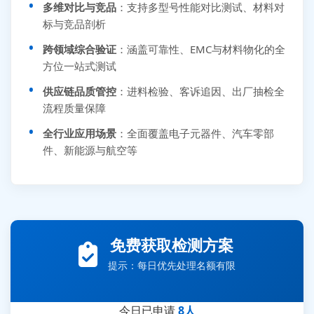
多维对比与竞品
：支持多型号性能对比测试、材料对
标与竞品剖析
跨领域综合验证
：涵盖可靠性、EMC与材料物化的全
方位一站式测试
供应链品质管控
：进料检验、客诉追因、出厂抽检全
流程质量保障
全行业应用场景
：全面覆盖电子元器件、汽车零部
件、新能源与航空等
张先生 138****5889 刚刚提交EMC报价需求
李女士 159****5393 3分钟前提交可靠性测试需求
王经理 186****9012 7分钟前提交并网/涉网试验需求
免费获取检测方案
赵总 135****7688 12分钟前提交芯片失效分析需求
刘先生 139****7889 18分钟前提交防爆测试需求
提示：每日优先处理名额有限
陈女士 158****1887 25分钟前提交材料分析需求
今日已申请
8人
杨经理 187****6696 30分钟前提交无人机测试需求