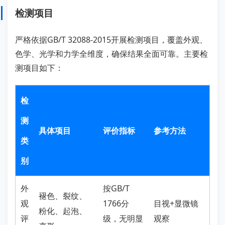
检测项目
严格依据GB/T 32088-2015开展检测项目，覆盖外观、
色学、光学和力学全维度，确保结果全面可靠。主要检
测项目如下：
检
测
具体项目
评价指标
参考方法
类
别
外
按GB/T
褪色、裂纹、
观
1766分
目视+显微镜
粉化、起泡、
评
级，无明显
观察