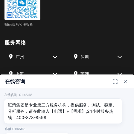
扫码联系客服报价
服务网络
广州
深圳
上海
芜湖
在线咨询
四川
宁波
在线咨询 01:45:18
汇策集团是专业第三方服务机构，提供服务、测试、鉴定、
北京
武汉
分析服务，请在此输入【电话】+【需求】,24小时服务热
线：400-878-8598
友情链接
客服 01:45:18