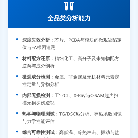
全品类分析能力
深度失效分析
：芯片、PCBA与模块的微观缺陷定
位与FA根因追溯
材料配方还原
：精细化工、高分子及未知物配方
逆向与成分剖析
微观成分检测
：金属、非金属及无机材料元素定
性定量与异物分析
内部无损检测
：工业CT、X-Ray与C-SAM超声扫
描无损探伤透视
热学与物理测试
：TG/DSC热分析、导热系数测试
与力学性能评估
综合可靠性测试
：高低温、冷热冲击、振动与盐
张先生 138****5889 刚刚提交EMC报价需求