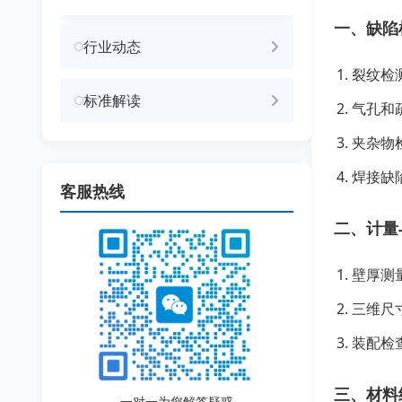
一、缺陷
行业动态
裂纹检
标准解读
气孔和
夹杂物
焊接缺
客服热线
二、计量
壁厚测
三维尺
装配检
三、材料
一对一为您解答疑惑