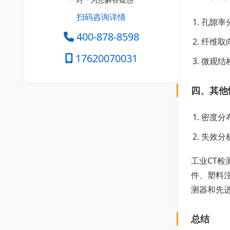
扫码咨询详情
孔隙率
400-878-8598
纤维取
17620070031
微观结
四、其他
密度分
失效分
工业CT
件、塑料
测器和先
总结