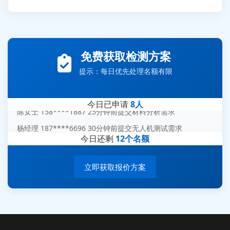
张先生 138****5889 刚刚提交EMC报价需求
李女士 159****5393 3分钟前提交可靠性测试需求
免费获取检测方案
王经理 186****9012 7分钟前提交并网/涉网试验需求
提示：每日优先处理名额有限
赵总 135****7688 12分钟前提交芯片失效分析需求
刘先生 139****7889 18分钟前提交防爆测试需求
今日已申请
8人
陈女士 158****1887 25分钟前提交材料分析需求
杨经理 187****6696 30分钟前提交无人机测试需求
周总 136****0539 35分钟前提交机器人测试需求
今日还剩
12个名额
立即获取报价方案