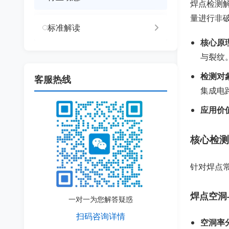
焊点检测解
量进行非
标准解读
核心原
与裂纹
检测对
客服热线
集成电
应用价
核心检测
针对焊点
焊点空洞
一对一为您解答疑惑
扫码咨询详情
空洞率