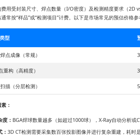
费用受封装尺寸、焊点数量（I/O密度）及检测精度要求（2D 
通常按“样品”或“检测项目”计费。以下是市场常见的预估价格参
类型
Ray焊点成像（常规）
3
T焊点重构（高精度）
3
声扫描（分层检测）
5
因素：
杂度：
BGA焊球数量越多（如超过1000球），X-Ray自动分析
式：
3D CT检测需要采集数百张投影图像并进行复杂重建，耗时