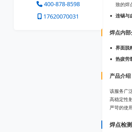
400-878-8598
致的焊
17620070031
连锡与
焊点内部
界面脱
热疲劳
产品介绍
该服务广
高稳定性
严苛的使
焊点检测