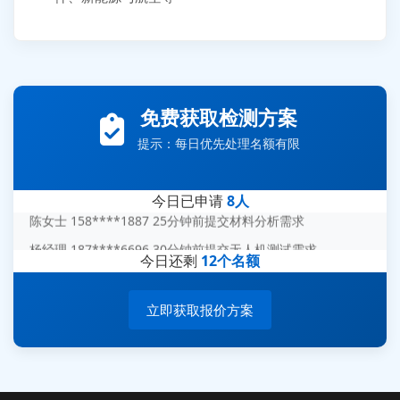
张先生 138****5889 刚刚提交EMC报价需求
李女士 159****5393 3分钟前提交可靠性测试需求
免费获取检测方案
王经理 186****9012 7分钟前提交并网/涉网试验需求
提示：每日优先处理名额有限
赵总 135****7688 12分钟前提交芯片失效分析需求
刘先生 139****7889 18分钟前提交防爆测试需求
今日已申请
8人
陈女士 158****1887 25分钟前提交材料分析需求
杨经理 187****6696 30分钟前提交无人机测试需求
今日还剩
12个名额
周总 136****0539 35分钟前提交机器人测试需求
立即获取报价方案