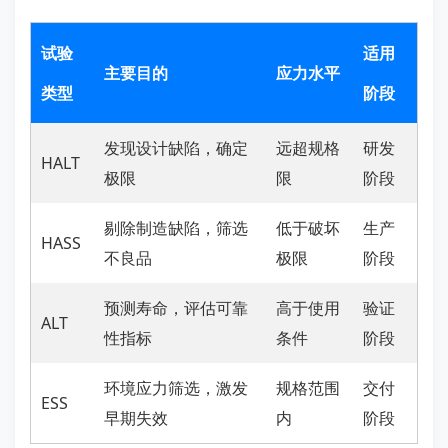
试验
适用
主要目的
应力水平
类型
阶段
发现设计缺陷，确定
远超规格
研发
HALT
极限
限
阶段
剔除制造缺陷，筛选
低于破坏
生产
HASS
不良品
极限
阶段
预测寿命，评估可靠
高于使用
验证
ALT
性指标
条件
阶段
环境应力筛选，激发
规格范围
交付
ESS
早期失效
内
阶段