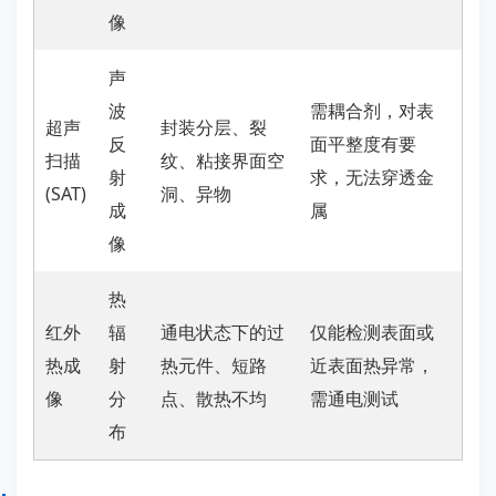
像
声
波
需耦合剂，对表
超声
封装分层、裂
反
面平整度有要
扫描
纹、粘接界面空
射
求，无法穿透金
(SAT)
洞、异物
成
属
像
热
红外
辐
通电状态下的过
仅能检测表面或
热成
射
热元件、短路
近表面热异常，
像
分
点、散热不均
需通电测试
布