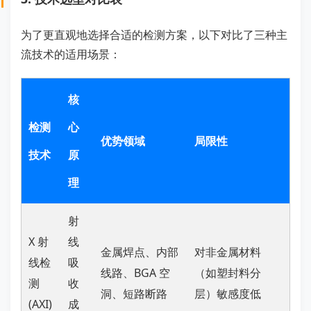
为了更直观地选择合适的检测方案，以下对比了三种主
流技术的适用场景：
核
检测
心
优势领域
局限性
技术
原
理
射
X 射
线
金属焊点、内部
对非金属材料
线检
吸
线路、BGA 空
（如塑封料分
测
收
洞、短路断路
层）敏感度低
(AXI)
成