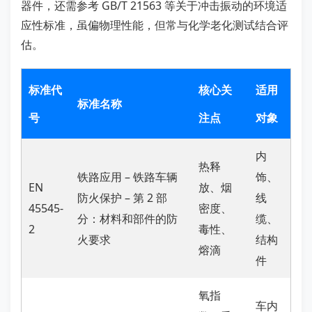
器件，还需参考 GB/T 21563 等关于冲击振动的环境适
应性标准，虽偏物理性能，但常与化学老化测试结合评
估。
标准代
核心关
适用
标准名称
号
注点
对象
内
热释
铁路应用 – 铁路车辆
饰、
EN
放、烟
防火保护 – 第 2 部
线
45545-
密度、
分：材料和部件的防
缆、
2
毒性、
火要求
结构
熔滴
件
氧指
车内