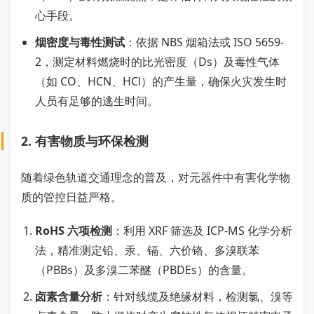
心手段。
烟密度与毒性测试
：依据 NBS 烟箱法或 ISO 5659-
2，测定材料燃烧时的比光密度（Ds）及毒性气体
（如 CO、HCN、HCl）的产生量，确保火灾发生时
人员有足够的逃生时间。
2. 有害物质与环保检测
随着绿色轨道交通理念的普及，对元器件中有害化学物
质的管控日益严格。
RoHS 六项检测
：利用 XRF 筛选及 ICP-MS 化学分析
法，精准测定铅、汞、镉、六价铬、多溴联苯
（PBBs）及多溴二苯醚（PBDEs）的含量。
卤素含量分析
：针对线缆及绝缘材料，检测氯、溴等