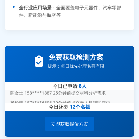
全行业应用场景
：全面覆盖电子元器件、汽车零部
件、新能源与航空等
张先生 138****5889 刚刚提交EMC报价需求
李女士 159****5393 3分钟前提交可靠性测试需求
免费获取检测方案
王经理 186****9012 7分钟前提交并网/涉网试验需求
提示：每日优先处理名额有限
赵总 135****7688 12分钟前提交芯片失效分析需求
刘先生 139****7889 18分钟前提交防爆测试需求
今日已申请
8人
陈女士 158****1887 25分钟前提交材料分析需求
杨经理 187****6696 30分钟前提交无人机测试需求
今日还剩
12个名额
周总 136****0539 35分钟前提交机器人测试需求
立即获取报价方案