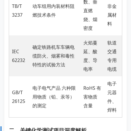
数、垂
TB/T
动车组用内装材料阻
非金
直燃
3237
燃技术条件
属材
烧、烟
料
密度
火焰蔓
轨道
确定铁路机车车辆电
IEC
延、酸
交通
缆防火、烟雾和毒性
62232
度、导
专用
特性的试验方法
电率
电缆
电子
电子电气产品 六种限
RoHS 有
GB/T
元器
用物质（铅、汞等）
害物质
26125
件、
的测定
含量
焊料
二、关键化学测试项目深度解析