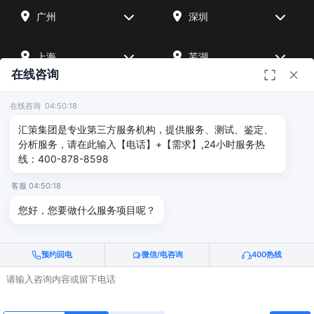
广州
深圳
上海
芜湖
在线咨询
四川
宁波
在线咨询 04:50:18
汇策集团是专业第三方服务机构，提供服务、测试、鉴定、
北京
武汉
分析服务，请在此输入【电话】+【需求】,24小时服务热
线：400-878-8598
友情链接
客服 04:50:18
您好，您要做什么服务项目呢？
广州海沣检测
汇策可靠性检测
深圳晟安检测
预约回电
微信/电咨询
400热线
© 2026 深圳汇策众创空间管理有限公司 & 广州海沣检测认证有限公司
版权所有 |
粤ICP备2025515340号