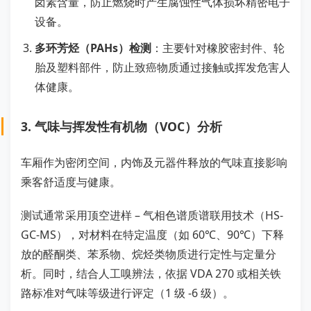
卤素含量，防止燃烧时产生腐蚀性气体损坏精密电子
设备。
多环芳烃（PAHs）检测
：主要针对橡胶密封件、轮
胎及塑料部件，防止致癌物质通过接触或挥发危害人
体健康。
3. 气味与挥发性有机物（VOC）分析
车厢作为密闭空间，内饰及元器件释放的气味直接影响
乘客舒适度与健康。
测试通常采用顶空进样 – 气相色谱质谱联用技术（HS-
GC-MS），对材料在特定温度（如 60℃、90℃）下释
放的醛酮类、苯系物、烷烃类物质进行定性与定量分
析。同时，结合人工嗅辨法，依据 VDA 270 或相关铁
路标准对气味等级进行评定（1 级 -6 级）。