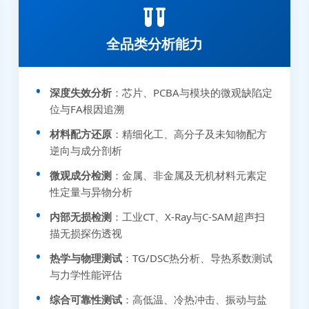
全品类分析能力
深度失效分析
：芯片、PCBA与模块的微观缺陷定
位与FA根因追溯
材料配方还原
：精细化工、高分子及未知物配方
逆向与成分剖析
微观成分检测
：金属、非金属及无机材料元素定
性定量与异物分析
内部无损检测
：工业CT、X-Ray与C-SAM超声扫
描无损探伤透视
热学与物理测试
：TG/DSC热分析、导热系数测试
与力学性能评估
综合可靠性测试
：高低温、冷热冲击、振动与盐
张先生 138****5889 刚刚提交EMC报价需求