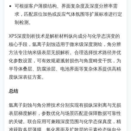
可根据客户薄膜结构、界面复杂度及深度分辨率需
求，匹配原位加热或反应气体氛围等扩展标准进行定
制检测。
XPS深度剖析技术是解析材料纵向成分与化学态演变的
核心手段，氩离子刻蚀适用于微米级深度测绘，角分辨
方法专注纳米级表层无损解析。合理选择技术路径并优
化参数设置，可有效规避溅射损伤与角度畸变干扰，为
半导体叠层、防腐涂层、电池界面等复杂体系提供高精
度纵深表征方案。
总结
氩离子刻蚀与角分辨技术分别实现有损纵深剥离与无损
表层梯度解析，参数优化与场景匹配是保障数据可靠性
的关键。联合应用可兼顾深度范围与化学态保真度，精
准获取多层薄膜、氧化界面及扩散层的元素价态纵向分