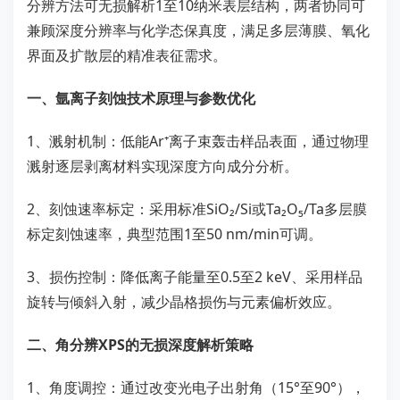
分辨方法可无损解析1至10纳米表层结构，两者协同可
兼顾深度分辨率与化学态保真度，满足多层薄膜、氧化
界面及扩散层的精准表征需求。
一、氩离子刻蚀技术原理与参数优化
1、溅射机制：低能Ar⁺离子束轰击样品表面，通过物理
溅射逐层剥离材料实现深度方向成分分析。
2、刻蚀速率标定：采用标准SiO₂/Si或Ta₂O₅/Ta多层膜
标定刻蚀速率，典型范围1至50 nm/min可调。
3、损伤控制：降低离子能量至0.5至2 keV、采用样品
旋转与倾斜入射，减少晶格损伤与元素偏析效应。
二、角分辨XPS的无损深度解析策略
1、角度调控：通过改变光电子出射角（15°至90°），