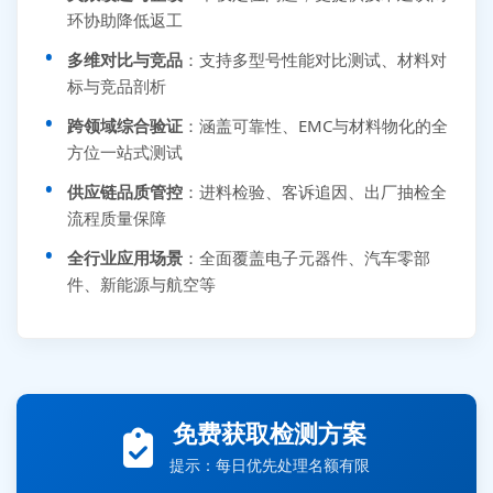
环协助降低返工
多维对比与竞品
：支持多型号性能对比测试、材料对
标与竞品剖析
跨领域综合验证
：涵盖可靠性、EMC与材料物化的全
方位一站式测试
供应链品质管控
：进料检验、客诉追因、出厂抽检全
流程质量保障
全行业应用场景
：全面覆盖电子元器件、汽车零部
件、新能源与航空等
张先生 138****5889 刚刚提交EMC报价需求
李女士 159****5393 3分钟前提交可靠性测试需求
免费获取检测方案
王经理 186****9012 7分钟前提交并网/涉网试验需求
提示：每日优先处理名额有限
赵总 135****7688 12分钟前提交芯片失效分析需求