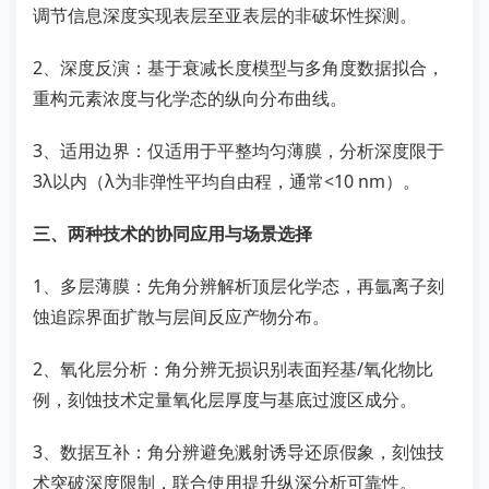
调节信息深度实现表层至亚表层的非破坏性探测。
2、深度反演：基于衰减长度模型与多角度数据拟合，
重构元素浓度与化学态的纵向分布曲线。
3、适用边界：仅适用于平整均匀薄膜，分析深度限于
3λ以内（λ为非弹性平均自由程，通常<10 nm）。
三、两种技术的协同应用与场景选择
1、多层薄膜：先角分辨解析顶层化学态，再氩离子刻
蚀追踪界面扩散与层间反应产物分布。
2、氧化层分析：角分辨无损识别表面羟基/氧化物比
例，刻蚀技术定量氧化层厚度与基底过渡区成分。
3、数据互补：角分辨避免溅射诱导还原假象，刻蚀技
术突破深度限制，联合使用提升纵深分析可靠性。