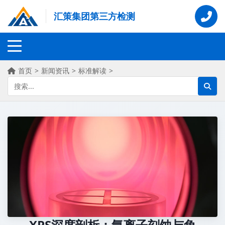
汇策集团第三方检测
首页
>
新闻资讯
>
标准解读
>
XPS深度剖析：氩离子刻蚀与角