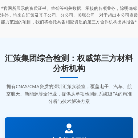
*官网所展示的资质证书、荣誉等相关数据、承接的各项业务，除明确标
注外，均来自汇策及其子公司、分公司、关联公司；对于超出本公司资质
能力范围的项目，我们将委托具备相应资质的第三方合作机构出具报告*
汇策集团综合检测：权威第三方材料
分析机构
拥有CNAS/CMA资质的深圳汇策实验室，覆盖电子、汽车、航
空航天、新能源等全行业，提供从单项检测到系统级FA的精准
分析与技术解决方案