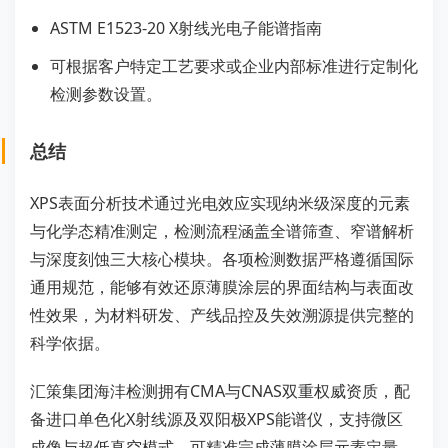
ASTM E1523-20 X射线光电子能谱指南
可根据客户特定工艺要求或企业内部标准进行定制化
检测参数设置。
总结
XPS表面分析技术通过光电效应实现纳米级深度的元素
与化学态精准测定，检测流程涵盖全谱筛查、窄谱解析
与深度刻蚀三大核心模块。各项检测数据严格遵循国际
通用规范，能够有效还原薄膜涂层的界面结构与表面改
性效果，为材料研发、产线品控及失效溯源提供完整的
科学依据。
汇策集团海沣检测拥有CMA与CNAS双重权威资质，配
备进口单色化X射线源及双阳极XPS能谱仪，支持微区
成像与超低真空模式，可精准完成薄膜涂层元素定量、