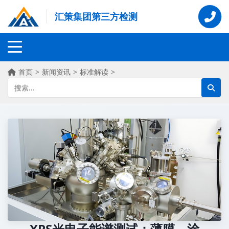
汇策集团第三方检测
首页
>
新闻资讯
>
标准解读
>
XPS光电子能谱测试：薄膜、涂