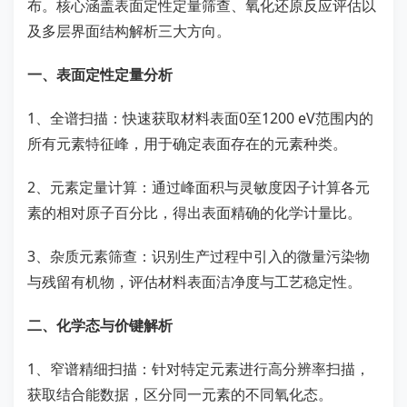
布。核心涵盖表面定性定量筛查、氧化还原反应评估以
及多层界面结构解析三大方向。
一、表面定性定量分析
1、全谱扫描：快速获取材料表面0至1200 eV范围内的
所有元素特征峰，用于确定表面存在的元素种类。
2、元素定量计算：通过峰面积与灵敏度因子计算各元
素的相对原子百分比，得出表面精确的化学计量比。
3、杂质元素筛查：识别生产过程中引入的微量污染物
与残留有机物，评估材料表面洁净度与工艺稳定性。
二、化学态与价键解析
1、窄谱精细扫描：针对特定元素进行高分辨率扫描，
获取结合能数据，区分同一元素的不同氧化态。