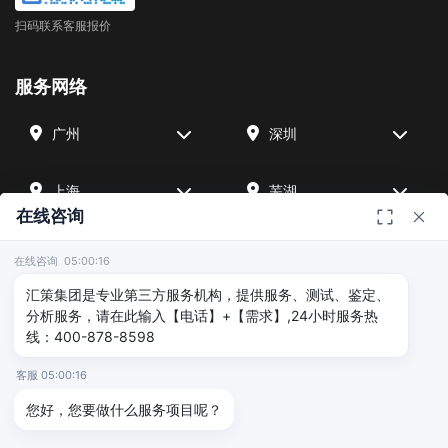
扫码联系客服报价
服务网络
广州
深圳
上海
芜湖
在线咨询
四川
宁波
在线咨询 05:00:16
汇策集团是专业第三方服务机构，提供服务、测试、鉴定、
北京
武汉
分析服务，请在此输入【电话】+【需求】,24小时服务热
线：400-878-8598
友情链接
客服 05:00:16
您好，您要做什么服务项目呢？
广州海沣检测
汇策可靠性检测
深圳晟安检测