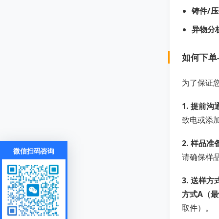
铸件/
异物分
如何下单
为了保证
1. 提前沟
致电或添加
2. 样品准
微信扫码咨询
请确保样品
3. 送样方
方式A（
取件）。