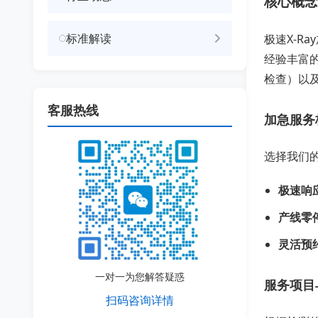
核心概念
标准解读
极速X-R
经验丰富
检查）以
客服热线
加急服务
选择我们
极速响
产线零
灵活预
一对一为您解答疑惑
服务项目
扫码咨询详情