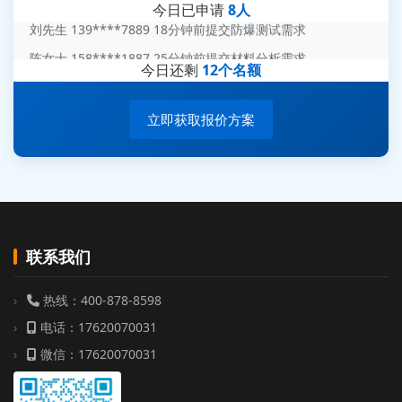
今日已申请
8人
刘先生 139****7889 18分钟前提交防爆测试需求
陈女士 158****1887 25分钟前提交材料分析需求
今日还剩
12个名额
杨经理 187****6696 30分钟前提交无人机测试需求
周总 136****0539 35分钟前提交机器人测试需求
立即获取报价方案
联系我们
热线：400-878-8598
电话：17620070031
微信：17620070031