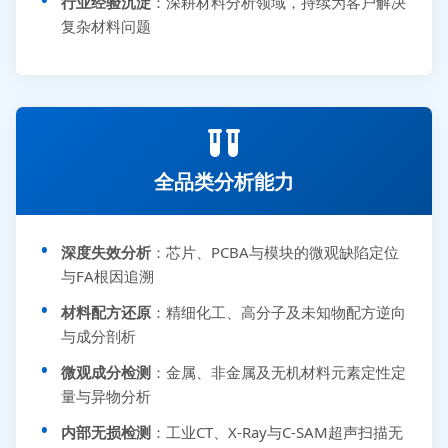
行业经验沉淀
：深耕材料分析领域，持续为客户解决
复杂材料问题
全品类分析能力
深度失效分析
：芯片、PCBA与模块的微观缺陷定位
与FA根因追溯
材料配方还原
：精细化工、高分子及未知物配方逆向
与成分剖析
微观成分检测
：金属、非金属及无机材料元素定性定
量与异物分析
内部无损检测
：工业CT、X-Ray与C-SAM超声扫描无