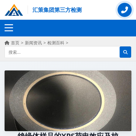
汇策集团第三方检测
首页
>
新闻资讯
>
检测百科
>
绝缘体样品的XPS荷电效应及校