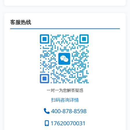
客服热线
一对一为您解答疑惑
扫码咨询详情
400-878-8598
17620070031