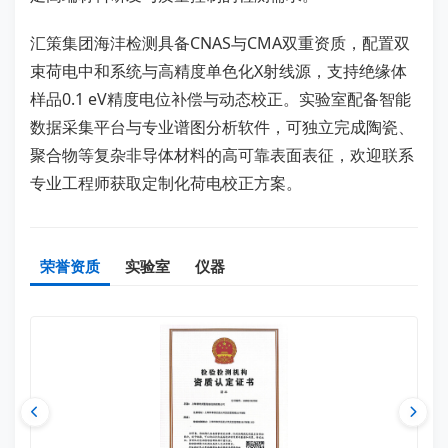
汇策集团海沣检测具备CNAS与CMA双重资质，配置双
束荷电中和系统与高精度单色化X射线源，支持绝缘体
样品0.1 eV精度电位补偿与动态校正。实验室配备智能
数据采集平台与专业谱图分析软件，可独立完成陶瓷、
聚合物等复杂非导体材料的高可靠表面表征，欢迎联系
专业工程师获取定制化荷电校正方案。
荣誉资质
实验室
仪器