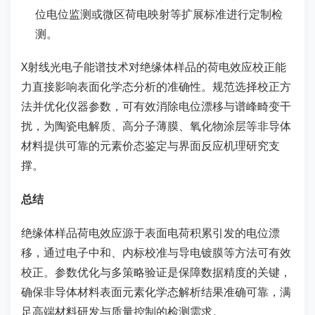
位电位监测或微区荷电映射等扩展标准进行定制检
测。
X射线光电子能谱技术对绝缘体样品的荷电效应校正能
力直接影响表面化学态分析的准确性。规范选择校正方
法并优化仪器参数，可有效消除电位漂移与谱峰畸变干
扰，为陶瓷电解质、高分子薄膜、氧化物涂层等非导体
材料提供可靠的元素价态鉴定与界面反应机理研究支
撑。
总结
绝缘体样品荷电效应源于表面电荷积累引发的电位漂
移，通过电子中和、内标校准与导电镀膜等方法可有效
校正。参数优化与多策略验证是保障数据精度的关键，
确保非导体材料表面元素化学态解析结果准确可靠，满
足高端材料研发与质量控制的检测需求。