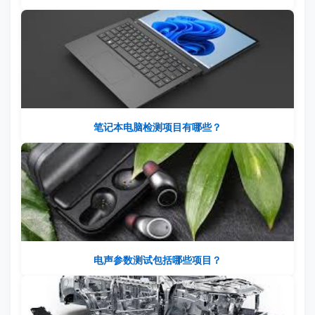
笔记本电脑检测项目有哪些？
电声参数测试包括哪些项目？