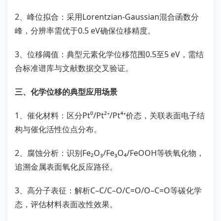
2、峰位拟合：采用Lorentzian-Gaussian混合函数分
峰，分辨率需优于0.5 eV确保位移精度。
3、位移阈值：典型元素化学位移范围0.5至5 eV，需结
合标准谱库与文献数据交叉验证。
三、化学位移的典型应用场景
1、催化材料：区分Pt⁰/Pt²⁺/Pt⁴⁺价态，关联表面电子结
构与催化活性位点分布。
2、腐蚀分析：识别Fe₂O₃/Fe₃O₄/FeOOH等铁氧化物，
追溯金属表面氧化反应路径。
3、高分子表征：解析C–C/C–O/C=O/O–C=O等碳化学
态，评估材料表面改性效果。