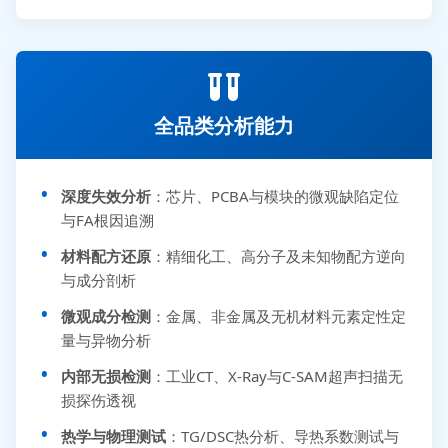
全品类分析能力
深度失效分析
：芯片、PCBA与模块的微观缺陷定位
与FA根因追溯
材料配方还原
：精细化工、高分子及未知物配方逆向
与成分剖析
微观成分检测
：金属、非金属及无机材料元素定性定
量与异物分析
内部无损检测
：工业CT、X-Ray与C-SAM超声扫描无
损探伤透视
热学与物理测试
：TG/DSC热分析、导热系数测试与