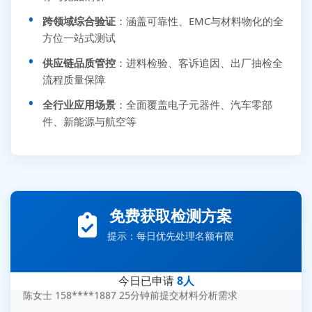
跨领域综合验证
：涵盖可靠性、EMC与材料物化的全
方位一站式测试
供应链品质管控
：进料检验、客诉追因、出厂抽检全
流程质量保障
全行业应用场景
：全面覆盖电子元器件、汽车零部
件、新能源与航空等
张先生 138****5889 刚刚提交EMC报价需求
李女士 159****5393 3分钟前提交可靠性测试需求
免费获取检测方案
王经理 186****9012 7分钟前提交并网/涉网试验需求
提示：每日优先处理名额有限
赵总 135****7688 12分钟前提交芯片失效分析需求
刘先生 139****7889 18分钟前提交防爆测试需求
今日已申请
8人
陈女士 158****1887 25分钟前提交材料分析需求
杨经理 187****6696 30分钟前提交无人机测试需求