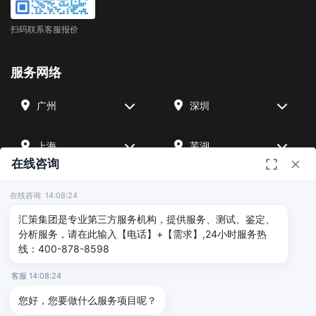
扫码联系客服报价
服务网络
广州
深圳
上海
芜湖
在线咨询
四川
宁波
在线咨询 14:08:24
汇策集团是专业第三方服务机构，提供服务、测试、鉴定、
北京
武汉
分析服务，请在此输入【电话】+【需求】,24小时服务热
线：400-878-8598
友情链接
客服 14:08:24
您好，您要做什么服务项目呢？
广州海沣检测
汇策可靠性检测
深圳晟安检测