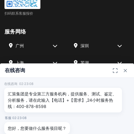
扫码联系客服报价
服务网络
广州
深圳
上海
芜湖
在线咨询
四川
宁波
在线咨询 02:23:08
汇策集团是专业第三方服务机构，提供服务、测试、鉴定、
北京
武汉
分析服务，请在此输入【电话】+【需求】,24小时服务热
线：400-878-8598
友情链接
客服 02:23:08
您好，您要做什么服务项目呢？
汇策可靠性检测
深圳晟安检测