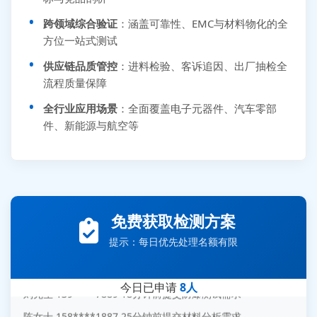
跨领域综合验证
：涵盖可靠性、EMC与材料物化的全
方位一站式测试
供应链品质管控
：进料检验、客诉追因、出厂抽检全
流程质量保障
全行业应用场景
：全面覆盖电子元器件、汽车零部
件、新能源与航空等
张先生 138****5889 刚刚提交EMC报价需求
李女士 159****5393 3分钟前提交可靠性测试需求
免费获取检测方案
王经理 186****9012 7分钟前提交并网/涉网试验需求
提示：每日优先处理名额有限
赵总 135****7688 12分钟前提交芯片失效分析需求
刘先生 139****7889 18分钟前提交防爆测试需求
今日已申请
8人
陈女士 158****1887 25分钟前提交材料分析需求