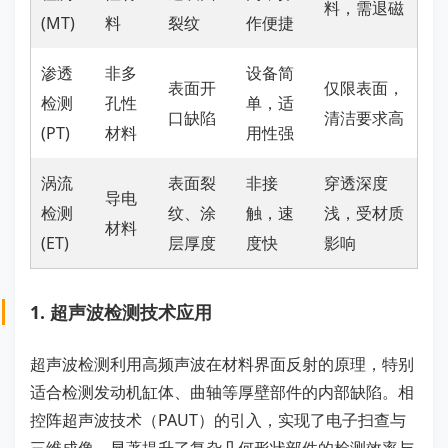
料，需退磁
(MT)
料
裂纹
作便捷
渗透
非多
设备简
表面开
仅限表面，
检测
孔性
单，适
口缺陷
清洁要求高
(PT)
材料
用性强
涡流
表面裂
非接
穿透深度
导电
检测
纹、涂
触，速
浅，受材质
材料
(ET)
层厚度
度快
影响
1. 超声波检测技术应用
超声波检测利用高频声波在材料界面反射的原理，特别
适合检测发动机缸体、曲轴等厚壁部件的内部缺陷。相
控阵超声波技术（PAUT）的引入，实现了电子扫查与