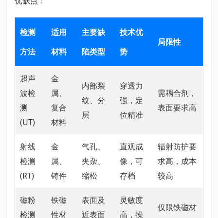
优缺点：
检测
适用
主要缺
技术优
局限性
方法
材料
陷类型
势
超声
金
内部裂
穿透力
波检
属、
需耦合剂，
纹、分
强，定
测
复合
表面要求高
层
位精准
(UT)
材料
射线
金
气孔、
直观成
辐射防护要
检测
属、
夹杂、
像，可
求高，成本
(RT)
铸件
缩松
存档
较高
磁粉
铁磁
表面及
灵敏度
仅限铁磁材
检测
性材
近表面
高，操