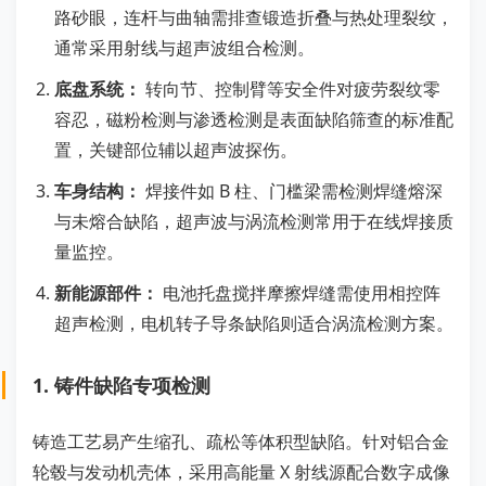
路砂眼，连杆与曲轴需排查锻造折叠与热处理裂纹，
通常采用射线与超声波组合检测。
底盘系统：
转向节、控制臂等安全件对疲劳裂纹零
容忍，磁粉检测与渗透检测是表面缺陷筛查的标准配
置，关键部位辅以超声波探伤。
车身结构：
焊接件如 B 柱、门槛梁需检测焊缝熔深
与未熔合缺陷，超声波与涡流检测常用于在线焊接质
量监控。
新能源部件：
电池托盘搅拌摩擦焊缝需使用相控阵
超声检测，电机转子导条缺陷则适合涡流检测方案。
1. 铸件缺陷专项检测
铸造工艺易产生缩孔、疏松等体积型缺陷。针对铝合金
轮毂与发动机壳体，采用高能量 X 射线源配合数字成像