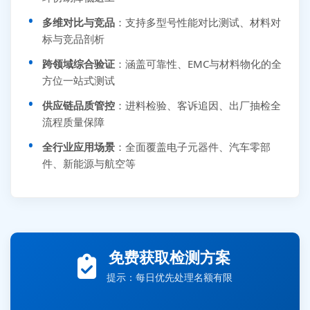
多维对比与竞品
：支持多型号性能对比测试、材料对
标与竞品剖析
跨领域综合验证
：涵盖可靠性、EMC与材料物化的全
方位一站式测试
供应链品质管控
：进料检验、客诉追因、出厂抽检全
流程质量保障
全行业应用场景
：全面覆盖电子元器件、汽车零部
件、新能源与航空等
张先生 138****5889 刚刚提交EMC报价需求
免费获取检测方案
李女士 159****5393 3分钟前提交可靠性测试需求
提示：每日优先处理名额有限
王经理 186****9012 7分钟前提交并网/涉网试验需求
赵总 135****7688 12分钟前提交芯片失效分析需求