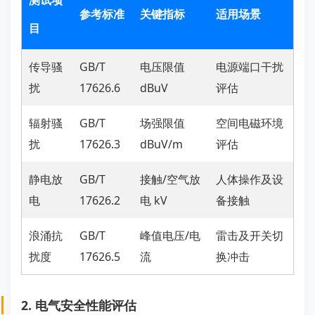
测试项
参考标准
关键指标
适用场景
目
传导骚
GB/T
电压限值
电源端口干扰
扰
17626.6
dBuV
评估
辐射骚
GB/T
场强限值
空间电磁环境
扰
17626.3
dBuV/m
评估
静电放
GB/T
接触/空气放
人体操作及设
电
17626.2
电 kV
备接触
浪涌抗
GB/T
峰值电压/电
雷击及开关切
扰度
17626.5
流
换冲击
2. 电气安全性能评估